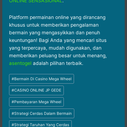
ONLINE SENSASIONAL
.
Platform permainan online yang dirancang
khusus untuk memberikan pengalaman
bermain yang mengasyikkan dan penuh
keuntungan! Bagi Anda yang mencari situs
yang terpercaya, mudah digunakan, dan
memberikan peluang besar untuk menang,
asentogel
adalah pilihan terbaik.
Post
#
Bermain Di Casino Mega Wheel
Tags:
#
CASINO ONLINE JP GEDE
#
Pembayaran Mega Wheel
#
Strategi Cerdas Dalam Bermain
#
Strategi Taruhan Yang Cerdas