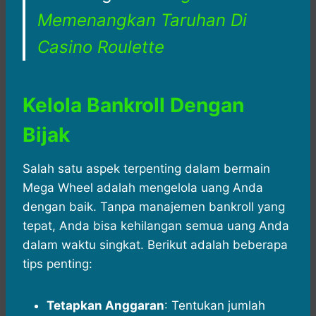
Memenangkan Taruhan Di
Casino Roulette
Kelola Bankroll Dengan
Bijak
Salah satu aspek terpenting dalam bermain
Mega Wheel adalah mengelola uang Anda
dengan baik. Tanpa manajemen bankroll yang
tepat, Anda bisa kehilangan semua uang Anda
dalam waktu singkat. Berikut adalah beberapa
tips penting:
Tetapkan Anggaran
: Tentukan jumlah