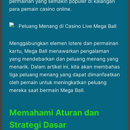
permainan yang semakin populer di kalangan
s
b
e
g
e
para pemain casino online.
A
o
n
r
p
o
g
a
p
k
e
m
r
Menggabungkan elemen lotere dan permainan
kartu, Mega Ball menawarkan pengalaman
yang mendebarkan dan peluang menang yang
menarik. Dalam artikel ini, kita akan membahas
tiga peluang menang yang dapat dimanfaatkan
oleh pemain untuk meningkatkan peluang
mereka saat bermain Mega Ball.
Memahami Aturan dan
Strategi Dasar