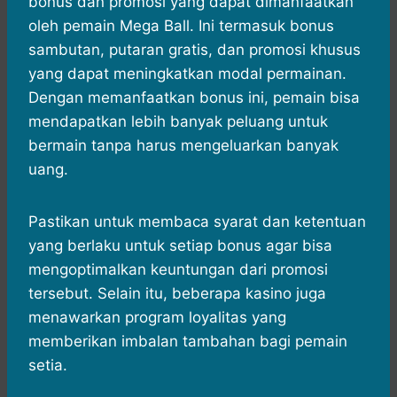
bonus dan promosi yang dapat dimanfaatkan
oleh pemain Mega Ball. Ini termasuk bonus
sambutan, putaran gratis, dan promosi khusus
yang dapat meningkatkan modal permainan.
Dengan memanfaatkan bonus ini, pemain bisa
mendapatkan lebih banyak peluang untuk
bermain tanpa harus mengeluarkan banyak
uang.
Pastikan untuk membaca syarat dan ketentuan
yang berlaku untuk setiap bonus agar bisa
mengoptimalkan keuntungan dari promosi
tersebut. Selain itu, beberapa kasino juga
menawarkan program loyalitas yang
memberikan imbalan tambahan bagi pemain
setia.