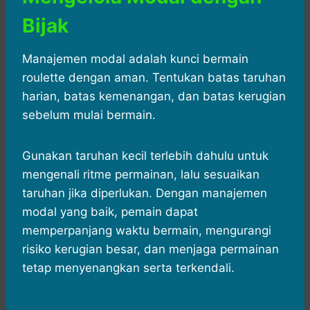
Bijak
Manajemen modal adalah kunci bermain
roulette dengan aman. Tentukan batas taruhan
harian, batas kemenangan, dan batas kerugian
sebelum mulai bermain.
Gunakan taruhan kecil terlebih dahulu untuk
mengenali ritme permainan, lalu sesuaikan
taruhan jika diperlukan. Dengan manajemen
modal yang baik, pemain dapat
memperpanjang waktu bermain, mengurangi
risiko kerugian besar, dan menjaga permainan
tetap menyenangkan serta terkendali.