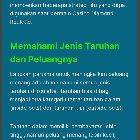
memberikan beberapa strategi jitu yang dapat
digunakan saat bermain Casino Diamond
Roulette.
Memahami Jenis Taruhan
dan Peluangnya
Langkah pertama untuk meningkatkan peluang
menang adalah memahami semua jenis
taruhan di roulette. Taruhan bisa dibagi
menjadi dua kategori utama: taruhan dalam
(inside bets) dan taruhan luar (outside bets).
Taruhan dalam memiliki pembayaran lebih
tinggi, namun peluang menang lebih kecil,