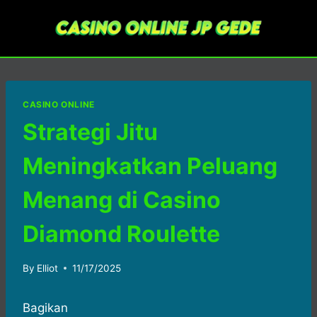
Skip
to
content
CASINO ONLINE
Strategi Jitu
Meningkatkan Peluang
Menang di Casino
Diamond Roulette
By
Elliot
11/17/2025
Bagikan