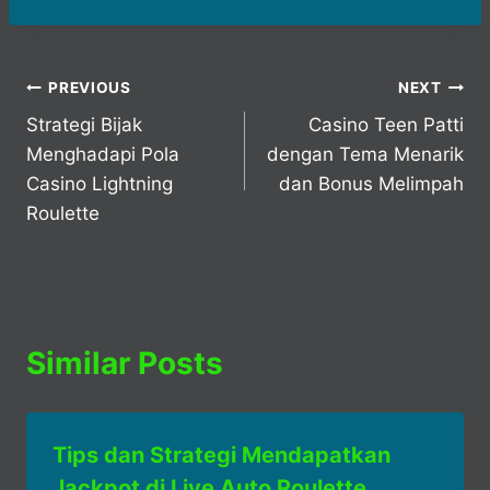
Post
PREVIOUS
NEXT
Strategi Bijak
Casino Teen Patti
navigation
Menghadapi Pola
dengan Tema Menarik
Casino Lightning
dan Bonus Melimpah
Roulette
Similar Posts
Tips dan Strategi Mendapatkan
Jackpot di Live Auto Roulette