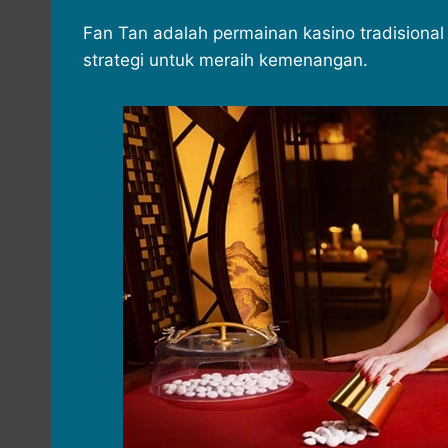
h
a
e
e
k
i
a
c
s
l
y
n
Fan Tan adalah permainan kasino tradision
t
e
s
e
p
e
strategi untuk meraih kemenangan.
s
b
e
g
e
A
o
n
r
p
o
g
a
p
k
e
m
r