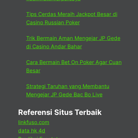
Tips Cerdas Meraih Jackpot Besar di
Casino Russian Poker
Trik Bermain Aman Mengejar JP Gede
di Casino Andar Bahar
Cara Bermain Bet On Poker Agar Cuan
Besar
Strategi Taruhan yang Membantu
Mengejar JP Gede Bac Bo Live
Referensi Situs Terbaik
linkfuso.com
data hk 4d