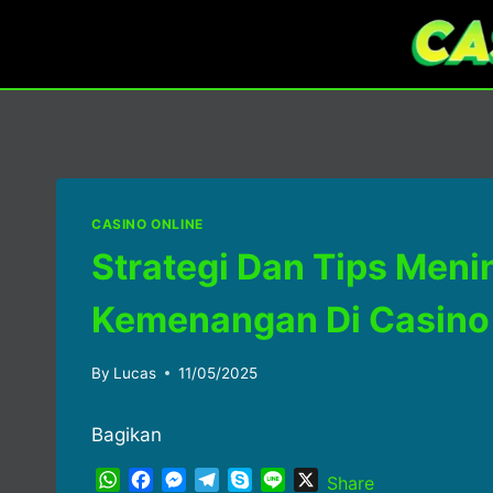
Skip
to
content
CASINO ONLINE
Strategi Dan Tips Men
Kemenangan Di Casino
By
Lucas
11/05/2025
Bagikan
W
F
M
T
S
L
X
Share