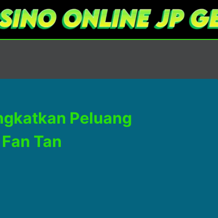
ingkatkan Peluang
 Fan Tan