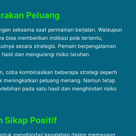
rakan Peluang
engan seksama saat permainan berjalan. Walaupun
a bisa memberikan indikasi pola tertentu,
utnya secara strategis. Pemain berpengalaman
hasil dan mengurangi risiko taruhan.
n, coba kombinasikan beberapa strategi seperti
tuk meningkatkan peluang menang. Namun tetap
rlebihan pada satu hasil dan menghindari risiko
Sikap Positif
 untuk menghindari kesalahan dalam memasang