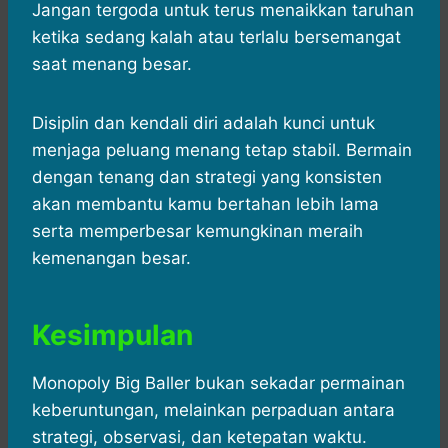
Jangan tergoda untuk terus menaikkan taruhan
ketika sedang kalah atau terlalu bersemangat
saat menang besar.
Disiplin dan kendali diri adalah kunci untuk
menjaga peluang menang tetap stabil. Bermain
dengan tenang dan strategi yang konsisten
akan membantu kamu bertahan lebih lama
serta memperbesar kemungkinan meraih
kemenangan besar.
Kesimpulan
Monopoly Big Baller bukan sekadar permainan
keberuntungan, melainkan perpaduan antara
strategi, observasi, dan ketepatan waktu.