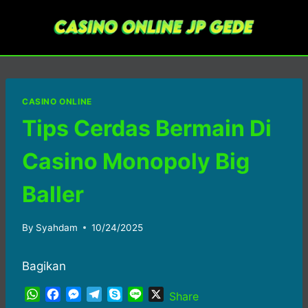
Skip
to
content
CASINO ONLINE
Tips Cerdas Bermain Di
Casino Monopoly Big
Baller
By
Syahdam
10/24/2025
Bagikan
W
F
M
T
S
L
X
Share