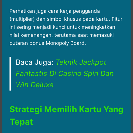
Perhatikan juga cara kerja pengganda
(multiplier) dan simbol khusus pada kartu. Fitur
ini sering menjadi kunci untuk meningkatkan
nilai kemenangan, terutama saat memasuki
putaran bonus Monopoly Board.
Baca Juga:
Teknik Jackpot
Fantastis Di Casino Spin Dan
Win Deluxe
Strategi Memilih Kartu Yang
Tepat