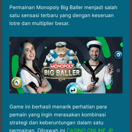
h
a
e
e
k
i
a
c
s
l
y
n
Permainan Monopoly Big Baller menjadi salah
t
e
s
e
p
e
satu sensasi terbaru yang dengan keseruan
s
b
e
g
e
lotre dan multiplier besar.
A
o
n
r
p
o
g
a
p
k
e
m
r
Game ini berhasil menarik perhatian para
pemain yang ingin merasakan kombinasi
strategi dan keberuntungan dalam satu
permainan. Dibawah ini
CASINO ONLINE JP