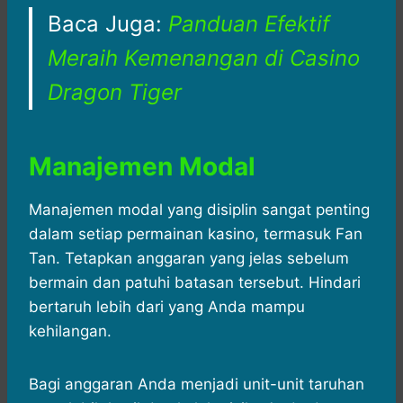
Baca Juga:
Panduan Efektif
Meraih Kemenangan di Casino
Dragon Tiger
Manajemen Modal
Manajemen modal yang disiplin sangat penting
dalam setiap permainan kasino, termasuk Fan
Tan. Tetapkan anggaran yang jelas sebelum
bermain dan patuhi batasan tersebut. Hindari
bertaruh lebih dari yang Anda mampu
kehilangan.
Bagi anggaran Anda menjadi unit-unit taruhan