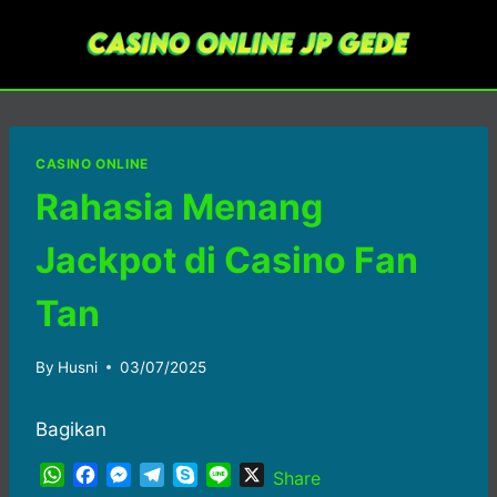
Skip
to
content
CASINO ONLINE
Rahasia Menang
Jackpot di Casino Fan
Tan
By
Husni
03/07/2025
Bagikan
W
F
M
T
S
L
X
Share