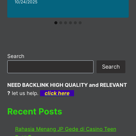
10/24/2025
Search
Search
NEED BACKLINK HIGH QUALITY and RELEVANT
?
let us help.
click here
Recent Posts
Rahasia Menang JP Gede di Casino Teen