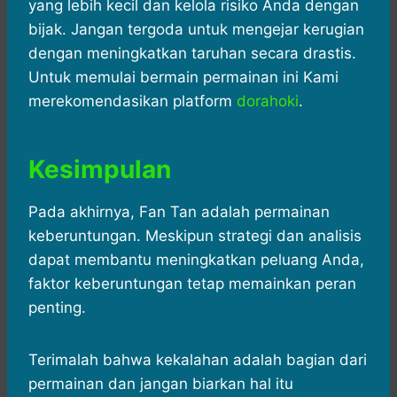
yang lebih kecil dan kelola risiko Anda dengan
bijak. Jangan tergoda untuk mengejar kerugian
dengan meningkatkan taruhan secara drastis.
Untuk memulai bermain permainan ini Kami
merekomendasikan platform
dorahoki
.
Kesimpulan
Pada akhirnya, Fan Tan adalah permainan
keberuntungan. Meskipun strategi dan analisis
dapat membantu meningkatkan peluang Anda,
faktor keberuntungan tetap memainkan peran
penting.
Terimalah bahwa kekalahan adalah bagian dari
permainan dan jangan biarkan hal itu