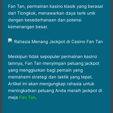
h
a
e
e
k
i
a
c
s
l
y
n
Fan Tan, permainan kasino klasik yang berasal
t
e
s
e
p
e
dari Tiongkok, menawarkan daya tarik unik
s
b
e
g
e
dengan kesederhanaan dan potensi
A
o
n
r
kemenangan besar.
p
o
g
a
p
k
e
m
r
Meskipun tidak sepopuler permainan kasino
lainnya, Fan Tan menyimpan peluang jackpot
yang menggiurkan bagi pemain yang
memahami strategi dan taktik yang tepat.
Artikel ini akan mengungkap rahasia untuk
meningkatkan peluang Anda meraih jackpot di
meja
Fan Tan
.