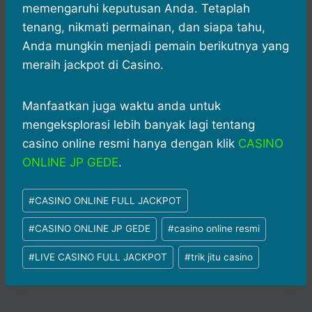
memengaruhi keputusan Anda. Tetaplah
tenang, nikmati permainan, dan siapa tahu,
Anda mungkin menjadi pemain berikutnya yang
meraih jackpot di Casino.
Manfaatkan juga waktu anda untuk
mengeksplorasi lebih banyak lagi tentang
casino online resmi hanya dengan klik
CASINO
ONLINE JP GEDE
.
Post
#
CASINO ONLINE FULL JACKPOT
Tags:
#
CASINO ONLINE JP GEDE
#
casino online resmi
#
LIVE CASINO FULL JACKPOT
#
trik jitu casino