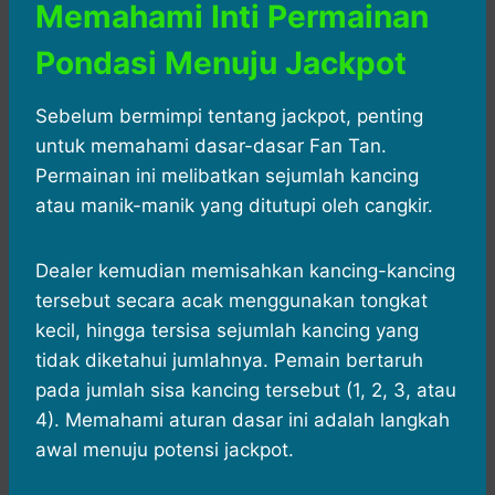
Memahami Inti Permainan
Pondasi Menuju Jackpot
Sebelum bermimpi tentang jackpot, penting
untuk memahami dasar-dasar Fan Tan.
Permainan ini melibatkan sejumlah kancing
atau manik-manik yang ditutupi oleh cangkir.
Dealer kemudian memisahkan kancing-kancing
tersebut secara acak menggunakan tongkat
kecil, hingga tersisa sejumlah kancing yang
tidak diketahui jumlahnya. Pemain bertaruh
pada jumlah sisa kancing tersebut (1, 2, 3, atau
4). Memahami aturan dasar ini adalah langkah
awal menuju potensi jackpot.