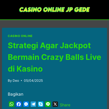
Skip
to
content
CASINO ONLINE
Strategi Agar Jackpot
Bermain Crazy Balls Live
di Kasino
By
Deo
05/04/2025
Bagikan
W
F
M
T
S
L
X
Share