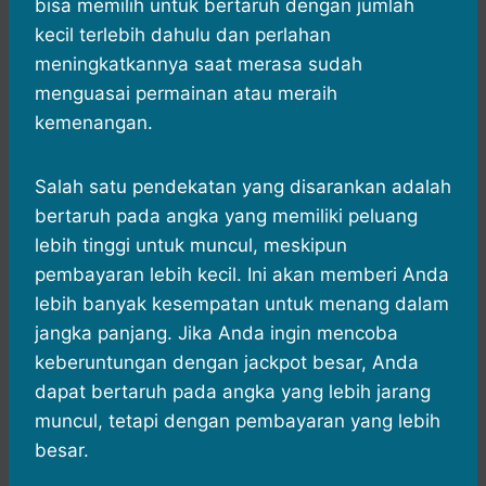
bisa memilih untuk bertaruh dengan jumlah
kecil terlebih dahulu dan perlahan
meningkatkannya saat merasa sudah
menguasai permainan atau meraih
kemenangan.
Salah satu pendekatan yang disarankan adalah
bertaruh pada angka yang memiliki peluang
lebih tinggi untuk muncul, meskipun
pembayaran lebih kecil. Ini akan memberi Anda
lebih banyak kesempatan untuk menang dalam
jangka panjang. Jika Anda ingin mencoba
keberuntungan dengan jackpot besar, Anda
dapat bertaruh pada angka yang lebih jarang
muncul, tetapi dengan pembayaran yang lebih
besar.