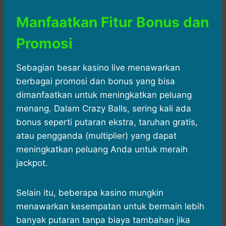
Manfaatkan Fitur Bonus dan
Promosi
Sebagian besar kasino live menawarkan
berbagai promosi dan bonus yang bisa
dimanfaatkan untuk meningkatkan peluang
menang. Dalam Crazy Balls, sering kali ada
bonus seperti putaran ekstra, taruhan gratis,
atau pengganda (multiplier) yang dapat
meningkatkan peluang Anda untuk meraih
jackpot.
Selain itu, beberapa kasino mungkin
menawarkan kesempatan untuk bermain lebih
banyak putaran tanpa biaya tambahan jika