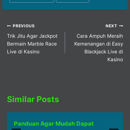
Post
PREVIOUS
NEXT
Trik Jitu Agar Jackpot
Cara Ampuh Meraih
navigation
Bermain Marble Race
Kemenangan di Easy
Live di Kasino
Blackjack Live di
Kasino
Similar Posts
Panduan Agar Mudah Dapat