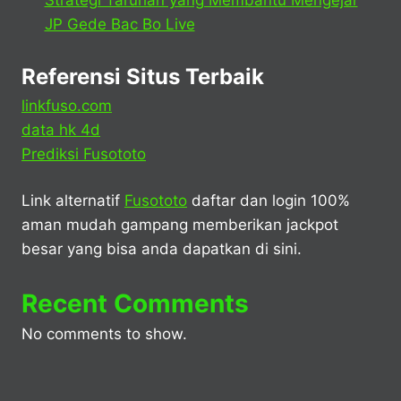
Strategi Taruhan yang Membantu Mengejar
JP Gede Bac Bo Live
Referensi Situs Terbaik
linkfuso.com
data hk 4d
Prediksi Fusototo
Link alternatif
Fusototo
daftar dan login 100%
aman mudah gampang memberikan jackpot
besar yang bisa anda dapatkan di sini.
Recent Comments
No comments to show.