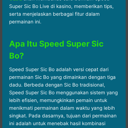
Super Sic Bo Live di kasino, memberikan tips,
serta menjelaskan berbagai fitur dalam
permainan ini.
Apa Itu Speed Super Sic
Bo?
Speed Super Sic Bo adalah versi cepat dari
permainan Sic Bo yang dimainkan dengan tiga
dadu. Berbeda dengan Sic Bo tradisional,
Speed Super Sic Bo menggunakan sistem yang
lebih efisien, memungkinkan pemain untuk
menikmati permainan dalam waktu yang lebih
singkat. Pada dasarnya, tujuan dari permainan
ini adalah untuk menebak hasil kombinasi