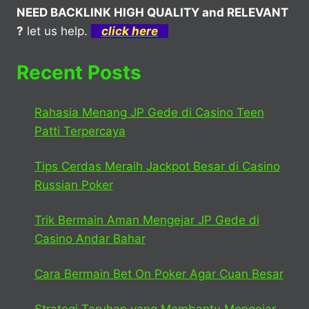
NEED BACKLINK HIGH QUALITY and RELEVANT
?
let us help.
click here
Recent Posts
Rahasia Menang JP Gede di Casino Teen
Patti Terpercaya
Tips Cerdas Meraih Jackpot Besar di Casino
Russian Poker
Trik Bermain Aman Mengejar JP Gede di
Casino Andar Bahar
Cara Bermain Bet On Poker Agar Cuan Besar