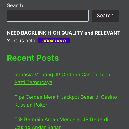
Search
Search
NEED BACKLINK HIGH QUALITY and RELEVANT
?
let us help.
click here
Recent Posts
Rahasia Menang JP Gede di Casino Teen
Patti Terpercaya
Tips Cerdas Meraih Jackpot Besar di Casino
Russian Poker
Trik Bermain Aman Mengejar JP Gede di
Casino Andar Bahar