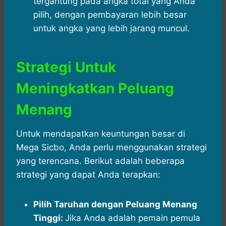
tergantung pada angka total yang Anda
pilih, dengan pembayaran lebih besar
untuk angka yang lebih jarang muncul.
Strategi Untuk
Meningkatkan Peluang
Menang
Untuk mendapatkan keuntungan besar di
Mega Sicbo, Anda perlu menggunakan strategi
yang terencana. Berikut adalah beberapa
strategi yang dapat Anda terapkan:
Pilih Taruhan dengan Peluang Menang
Tinggi:
Jika Anda adalah pemain pemula