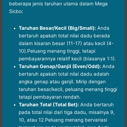
beberapa jenis taruhan utama dalam Mega
Sicbo:
Taruhan Besar/Kecil (Big/Small):
Anda
bertaruh apakah total nilai dadu berada
dalam kisaran besar (11-17) atau kecil (4-
10).Peluang menang tinggi, tetapi
pembayarannya relatif kecil (biasanya 1:1).
Taruhan Genap/Ganjil (Even/Odd):
Anda
bertaruh apakah total nilai dadu adalah
angka genap atau ganjil. Mirip dengan
taruhan besar/kecil, peluang menang tinggi
tetapi pembayaran rendah.
Taruhan Total (Total Bet):
Anda bertaruh
pada total nilai dari tiga dadu, misalnya 9,
10, atau 12.Peluang menang bervariasi