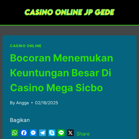
Skip
to
content
CASINO ONLINE
Bocoran Menemukan
Keuntungan Besar Di
Casino Mega Sicbo
By
Angga
02/18/2025
Bagikan
W
F
M
T
S
L
X
Share