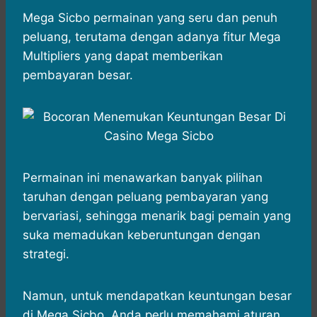
h
a
e
e
k
i
a
c
s
l
y
n
Mega Sicbo permainan yang seru dan penuh
t
e
s
e
p
e
peluang, terutama dengan adanya fitur Mega
s
b
e
g
e
Multipliers yang dapat memberikan
A
o
n
r
pembayaran besar.
p
o
g
a
p
k
e
m
r
Permainan ini menawarkan banyak pilihan
taruhan dengan peluang pembayaran yang
bervariasi, sehingga menarik bagi pemain yang
suka memadukan keberuntungan dengan
strategi.
Namun, untuk mendapatkan keuntungan besar
di Mega Sicbo, Anda perlu memahami aturan