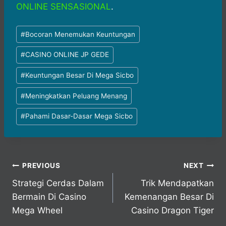
ONLINE SENSASIONAL
.
Post
#
Bocoran Menemukan Keuntungan
Tags:
#
CASINO ONLINE JP GEDE
#
Keuntungan Besar Di Mega Sicbo
#
Meningkatkan Peluang Menang
#
Pahami Dasar-Dasar Mega Sicbo
Post
PREVIOUS
NEXT
Strategi Cerdas Dalam
Trik Mendapatkan
navigation
Bermain Di Casino
Kemenangan Besar Di
Mega Wheel
Casino Dragon Tiger