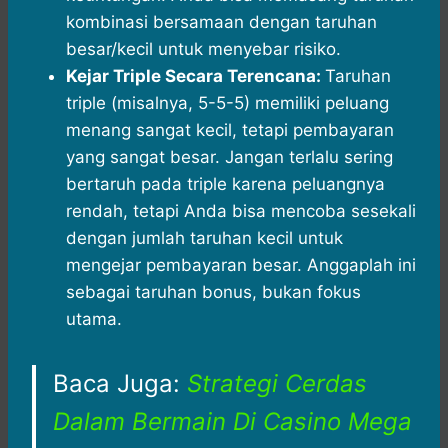
kombinasi bersamaan dengan taruhan
besar/kecil untuk menyebar risiko.
Kejar Triple Secara Terencana:
Taruhan
triple (misalnya, 5-5-5) memiliki peluang
menang sangat kecil, tetapi pembayaran
yang sangat besar. Jangan terlalu sering
bertaruh pada triple karena peluangnya
rendah, tetapi Anda bisa mencoba sesekali
dengan jumlah taruhan kecil untuk
mengejar pembayaran besar. Anggaplah ini
sebagai taruhan bonus, bukan fokus
utama.
Baca Juga:
Strategi Cerdas
Dalam Bermain Di Casino Mega