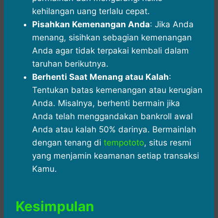
kehilangan uang terlalu cepat.
Pisahkan Kemenangan Anda
: Jika Anda
menang, sisihkan sebagian kemenangan
Anda agar tidak terpakai kembali dalam
taruhan berikutnya.
Berhenti Saat Menang atau Kalah
:
Tentukan batas kemenangan atau kerugian
Anda. Misalnya, berhenti bermain jika
Anda telah menggandakan bankroll awal
Anda atau kalah 50% darinya. Bermainlah
dengan tenang di
tempototo
, situs resmi
yang menjamin keamanan setiap transaksi
Kamu.
Kesimpulan