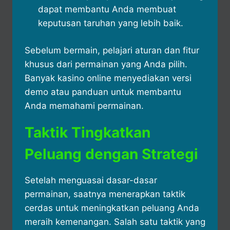
dapat membantu Anda membuat
keputusan taruhan yang lebih baik.
Sebelum bermain, pelajari aturan dan fitur
khusus dari permainan yang Anda pilih.
Banyak kasino online menyediakan versi
demo atau panduan untuk membantu
Anda memahami permainan.
Taktik Tingkatkan
Peluang dengan Strategi
Setelah menguasai dasar-dasar
permainan, saatnya menerapkan taktik
cerdas untuk meningkatkan peluang Anda
meraih kemenangan. Salah satu taktik yang