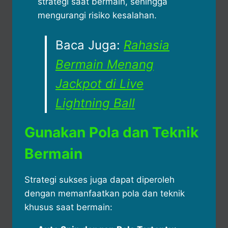
strategi saat bermain, sehingga
mengurangi risiko kesalahan.
Baca Juga:
Rahasia
Bermain Menang
Jackpot di Live
Lightning Ball
Gunakan Pola dan Teknik
Bermain
Strategi sukses juga dapat diperoleh
dengan memanfaatkan pola dan teknik
khusus saat bermain: