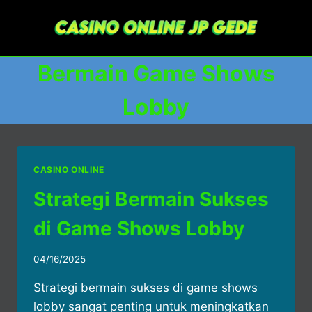
Skip
to
content
Bermain Game Shows
Lobby
CASINO ONLINE
Strategi Bermain Sukses
di Game Shows Lobby
04/16/2025
Strategi bermain sukses di game shows
lobby sangat penting untuk meningkatkan