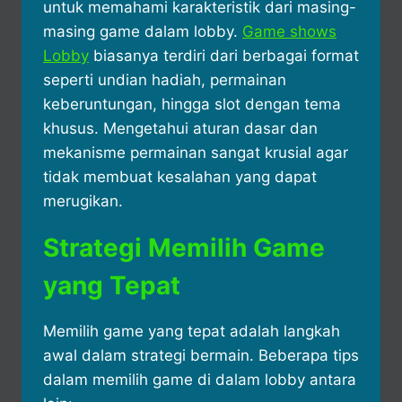
untuk memahami karakteristik dari masing-
masing game dalam lobby.
Game shows
Lobby
biasanya terdiri dari berbagai format
seperti undian hadiah, permainan
keberuntungan, hingga slot dengan tema
khusus. Mengetahui aturan dasar dan
mekanisme permainan sangat krusial agar
tidak membuat kesalahan yang dapat
merugikan.
Strategi Memilih Game
yang Tepat
Memilih game yang tepat adalah langkah
awal dalam strategi bermain. Beberapa tips
dalam memilih game di dalam lobby antara