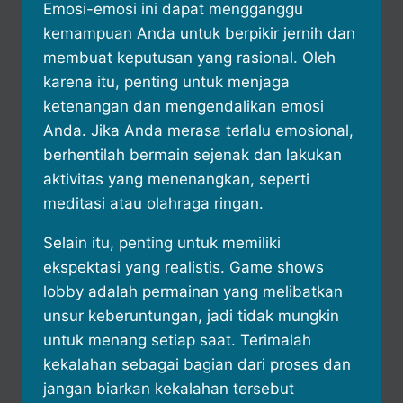
Emosi-emosi ini dapat mengganggu
kemampuan Anda untuk berpikir jernih dan
membuat keputusan yang rasional. Oleh
karena itu, penting untuk menjaga
ketenangan dan mengendalikan emosi
Anda. Jika Anda merasa terlalu emosional,
berhentilah bermain sejenak dan lakukan
aktivitas yang menenangkan, seperti
meditasi atau olahraga ringan.
Selain itu, penting untuk memiliki
ekspektasi yang realistis. Game shows
lobby adalah permainan yang melibatkan
unsur keberuntungan, jadi tidak mungkin
untuk menang setiap saat. Terimalah
kekalahan sebagai bagian dari proses dan
jangan biarkan kekalahan tersebut