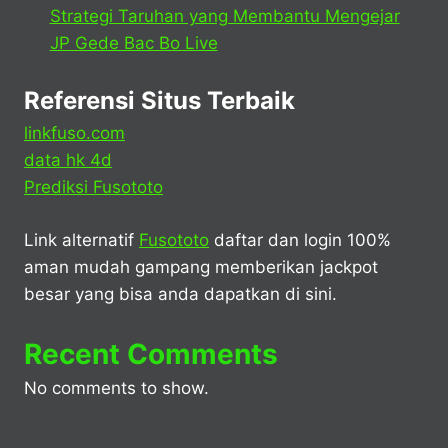
Strategi Taruhan yang Membantu Mengejar
JP Gede Bac Bo Live
Referensi Situs Terbaik
linkfuso.com
data hk 4d
Prediksi Fusototo
Link alternatif
Fusototo
daftar dan login 100%
aman mudah gampang memberikan jackpot
besar yang bisa anda dapatkan di sini.
Recent Comments
No comments to show.