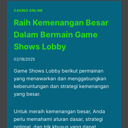
CASINO ONLINE
Raih Kemenangan Besar
Dalam Bermain Game
Shows Lobby
02/18/2025
Game Shows Lobby berikut permainan
yang menawarkan dan menggabungkan
keberuntungan dan strategi kemenangan
yang besar.
Untuk meraih kemenangan besar, Anda
perlu memahami aturan dasar, strategi
optimal, dan trik khusus yang dapat