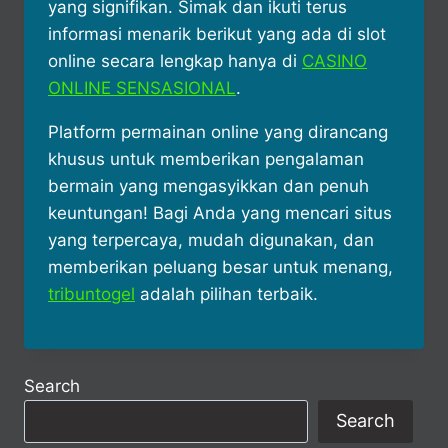
yang signifikan. Simak dan ikuti terus
informasi menarik berikut yang ada di slot
online secara lengkap hanya di
CASINO
ONLINE SENSASIONAL
.
Platform permainan online yang dirancang
khusus untuk memberikan pengalaman
bermain yang mengasyikkan dan penuh
keuntungan! Bagi Anda yang mencari situs
yang terpercaya, mudah digunakan, dan
memberikan peluang besar untuk menang,
tribuntogel
adalah pilihan terbaik.
Search
Search