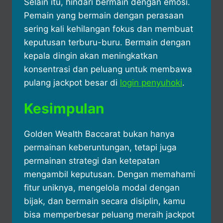
Selain itu, hindari bermain dengan emosi.
Pemain yang bermain dengan perasaan
sering kali kehilangan fokus dan membuat
keputusan terburu-buru. Bermain dengan
kepala dingin akan meningkatkan
konsentrasi dan peluang untuk membawa
pulang jackpot besar di
login penyuhoki
.
Kesimpulan
Golden Wealth Baccarat bukan hanya
permainan keberuntungan, tetapi juga
permainan strategi dan ketepatan
mengambil keputusan. Dengan memahami
fitur uniknya, mengelola modal dengan
bijak, dan bermain secara disiplin, kamu
bisa memperbesar peluang meraih jackpot