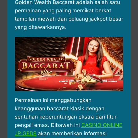
Golden Wealth Baccarat adalah salah satu
permainan yang paling memikat berkat
tampilan mewah dan peluang jackpot besar
yang ditawarkannya.
Permainan ini menggabungkan
keanggunan baccarat klasik dengan
sentuhan keberuntungan ekstra dari fitur
pengali emas. Dibawah ini
CASINO ONLINE
JP GEDE
akan memberikan informasi