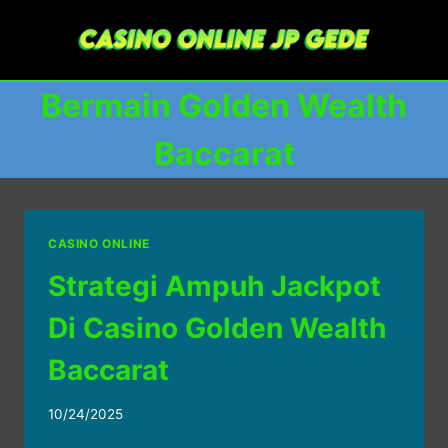
Skip
to
content
Bermain Golden Wealth
Baccarat
CASINO ONLINE
Strategi Ampuh Jackpot
Di Casino Golden Wealth
Baccarat
10/24/2025