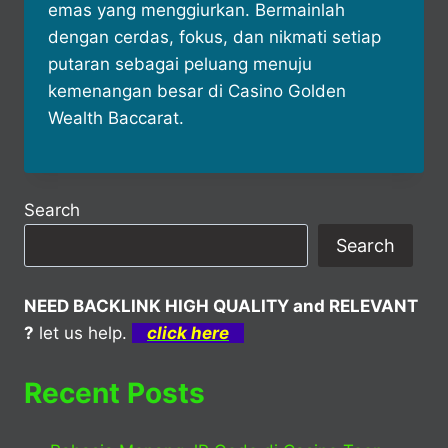
emas yang menggiurkan. Bermainlah
dengan cerdas, fokus, dan nikmati setiap
putaran sebagai peluang menuju
kemenangan besar di Casino Golden
Wealth Baccarat.
Search
Search
NEED BACKLINK HIGH QUALITY and RELEVANT
?
let us help.
click here
Recent Posts