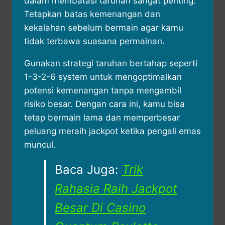
dalam membatasi taruhan sangat penting.
Tetapkan batas kemenangan dan
kekalahan sebelum bermain agar kamu
tidak terbawa suasana permainan.
Gunakan strategi taruhan bertahap seperti
1-3-2-6 system untuk mengoptimalkan
potensi kemenangan tanpa mengambil
risiko besar. Dengan cara ini, kamu bisa
tetap bermain lama dan memperbesar
peluang meraih jackpot ketika pengali emas
muncul.
Baca Juga:
Trik
Rahasia Raih Jackpot
Besar Di Casino