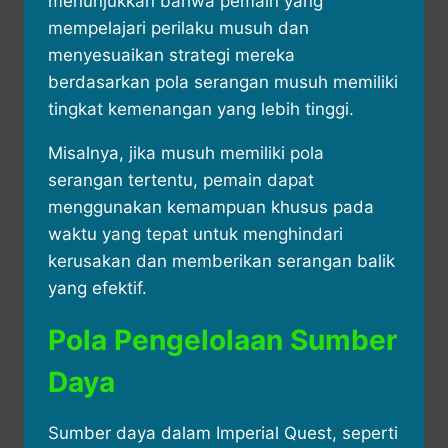
menunjukkan bahwa pemain yang
mempelajari perilaku musuh dan
menyesuaikan strategi mereka
berdasarkan pola serangan musuh memiliki
tingkat kemenangan yang lebih tinggi.
Misalnya, jika musuh memiliki pola
serangan tertentu, pemain dapat
menggunakan kemampuan khusus pada
waktu yang tepat untuk menghindari
kerusakan dan memberikan serangan balik
yang efektif.
Pola Pengelolaan Sumber
Daya
Sumber daya dalam Imperial Quest, seperti