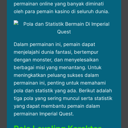
permainan online yang banyak diminati
oleh para pemain kasino di seluruh dunia.
Dalam permainan ini, pemain dapat
menjelajahi dunia fantasi, bertempur
dengan monster, dan menyelesaikan
berbagai misi yang menantang. Untuk
meningkatkan peluang sukses dalam
permainan ini, penting untuk memahami
pola dan statistik yang ada. Berikut adalah
tiga pola yang sering muncul serta statistik
yang dapat membantu pemain dalam
permainan Imperial Quest.