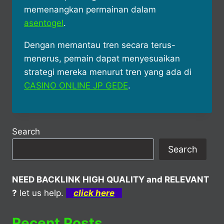
memenangkan permainan dalam
asentogel
.
Dengan memantau tren secara terus-
menerus, pemain dapat menyesuaikan
strategi mereka menurut tren yang ada di
CASINO ONLINE JP GEDE
.
Search
Search
NEED BACKLINK HIGH QUALITY and RELEVANT
?
let us help.
click here
Recent Posts