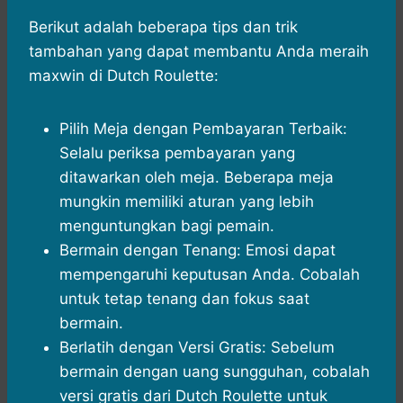
Berikut adalah beberapa tips dan trik
tambahan yang dapat membantu Anda meraih
maxwin di Dutch Roulette:
Pilih Meja dengan Pembayaran Terbaik:
Selalu periksa pembayaran yang
ditawarkan oleh meja. Beberapa meja
mungkin memiliki aturan yang lebih
menguntungkan bagi pemain.
Bermain dengan Tenang: Emosi dapat
mempengaruhi keputusan Anda. Cobalah
untuk tetap tenang dan fokus saat
bermain.
Berlatih dengan Versi Gratis: Sebelum
bermain dengan uang sungguhan, cobalah
versi gratis dari Dutch Roulette untuk