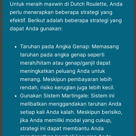
Untuk meraih maxwin di Dutch Roulette, Anda
perlu menerapkan beberapa strategi yang
efektif. Berikut adalah beberapa strategi yang
dapat Anda gunakan:
Taruhan pada Angka Genap: Memasang
taruhan pada angka genap seperti
merah/hitam atau genap/ganjil dapat
meningkatkan peluang Anda untuk
menang. Meskipun pembayaran lebih
rendah, risiko kerugian juga lebih kecil.
Gunakan Sistem Martingale: Sistem ini
melibatkan menggandakan taruhan Anda
setiap kali Anda kalah. Meskipun berisiko,
jika Anda memiliki modal yang cukup,
strategi ini dapat membantu Anda