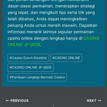
dasar-dasar permainan, menerapkan strategi
yang tepat, dan mengikuti tips serta trik yang
telah dibahas, Anda dapat meningkatkan
peluang Anda untuk meraih maxwin. Dapatkan
informasi menarik lainnya seputar permainan
casino online dengan lengkap hanya di
CASINO
ONLINE JP GEDE
.
Post
#
Casino Dutch Roulette
#
CASINO ONLINE
Tags:
#
CASINO ONLINE JP GEDE
#
Panduan Lengkap Bermain Casino
Post
PREVIOUS
NEXT