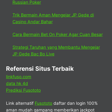
Russian Poker
Trik Bermain Aman Mengejar JP Gede di
Casino Andar Bahar
Cara Bermain Bet On Poker Agar Cuan Besar
Strategi Taruhan yang Membantu Mengejar
JP Gede Bac Bo Live
Referensi Situs Terbaik
linkfuso.com
data hk 4d
Prediksi Fusototo
Link alternatif
Fusototo
daftar dan login 100%
aman mudah gampang memberikan jackpot