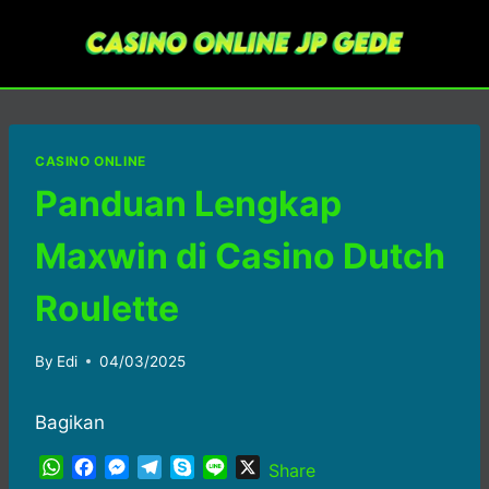
Skip
to
content
CASINO ONLINE
Panduan Lengkap
Maxwin di Casino Dutch
Roulette
By
Edi
04/03/2025
Bagikan
W
F
M
T
S
L
X
Share