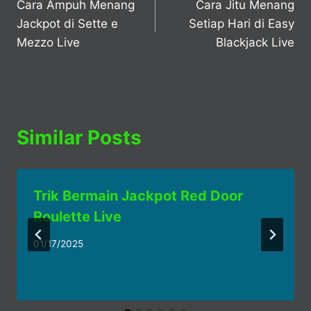
Cara Ampuh Menang
Cara Jitu Menang
navigation
Jackpot di Sette e
Setiap Hari di Easy
Mezzo Live
Blackjack Live
Similar Posts
Trik Bermain Jackpot Red Door
Roulette Live
01/17/2025