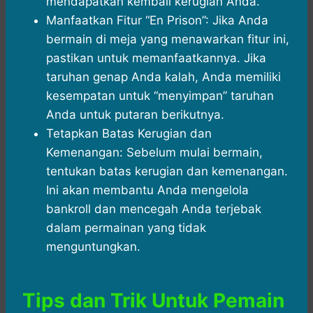
mendapatkan kembali kerugian Anda.
Manfaatkan Fitur “En Prison”: Jika Anda
bermain di meja yang menawarkan fitur ini,
pastikan untuk memanfaatkannya. Jika
taruhan genap Anda kalah, Anda memiliki
kesempatan untuk “menyimpan” taruhan
Anda untuk putaran berikutnya.
Tetapkan Batas Kerugian dan
Kemenangan: Sebelum mulai bermain,
tentukan batas kerugian dan kemenangan.
Ini akan membantu Anda mengelola
bankroll dan mencegah Anda terjebak
dalam permainan yang tidak
menguntungkan.
Tips dan Trik Untuk Pemain