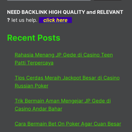
NEED BACKLINK HIGH QUALITY and RELEVANT
?
let us help.
click here
Recent Posts
Rahasia Menang JP Gede di Casino Teen
Patti Terpercaya
Tips Cerdas Meraih Jackpot Besar di Casino
Russian Poker
Trik Bermain Aman Mengejar JP Gede di
Casino Andar Bahar
Cara Bermain Bet On Poker Agar Cuan Besar