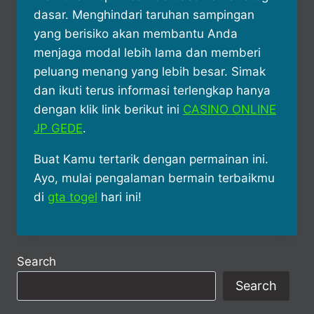
dasar. Menghindari taruhan sampingan
yang berisiko akan membantu Anda
menjaga modal lebih lama dan memberi
peluang menang yang lebih besar. Simak
dan ikuti terus informasi terlengkap hanya
dengan klik link berikut ini
CASINO ONLINE
JP GEDE
.
Buat Kamu tertarik dengan permainan ini.
Ayo, mulai pengalaman bermain terbaikmu
di
gta togel
hari ini!
Search
Search