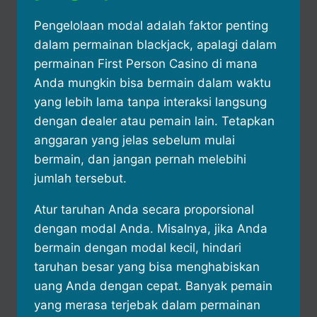
Pengelolaan modal adalah faktor penting
dalam permainan blackjack, apalagi dalam
permainan First Person Casino di mana
Anda mungkin bisa bermain dalam waktu
yang lebih lama tanpa interaksi langsung
dengan dealer atau pemain lain. Tetapkan
anggaran yang jelas sebelum mulai
bermain, dan jangan pernah melebihi
jumlah tersebut.
Atur taruhan Anda secara proporsional
dengan modal Anda. Misalnya, jika Anda
bermain dengan modal kecil, hindari
taruhan besar yang bisa menghabiskan
uang Anda dengan cepat. Banyak pemain
yang merasa terjebak dalam permainan