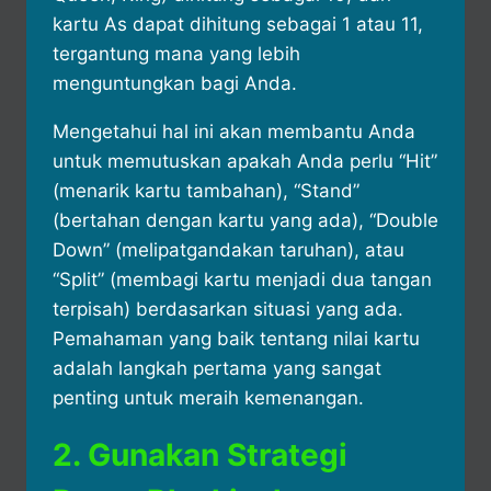
kartu As dapat dihitung sebagai 1 atau 11,
tergantung mana yang lebih
menguntungkan bagi Anda.
Mengetahui hal ini akan membantu Anda
untuk memutuskan apakah Anda perlu “Hit”
(menarik kartu tambahan), “Stand”
(bertahan dengan kartu yang ada), “Double
Down” (melipatgandakan taruhan), atau
“Split” (membagi kartu menjadi dua tangan
terpisah) berdasarkan situasi yang ada.
Pemahaman yang baik tentang nilai kartu
adalah langkah pertama yang sangat
penting untuk meraih kemenangan.
2. Gunakan Strategi