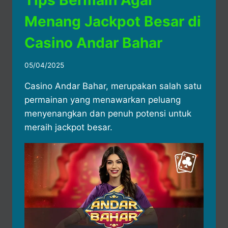
Menang Jackpot Besar di
Casino Andar Bahar
05/04/2025
Casino Andar Bahar, merupakan salah satu
permainan yang menawarkan peluang
menyenangkan dan penuh potensi untuk
meraih jackpot besar.