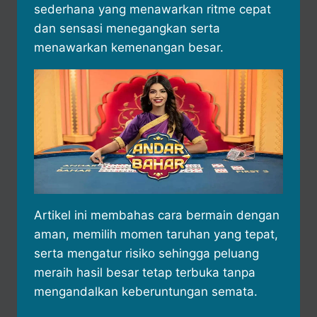
sederhana yang menawarkan ritme cepat
dan sensasi menegangkan serta
menawarkan kemenangan besar.
Artikel ini membahas cara bermain dengan
aman, memilih momen taruhan yang tepat,
serta mengatur risiko sehingga peluang
meraih hasil besar tetap terbuka tanpa
mengandalkan keberuntungan semata.