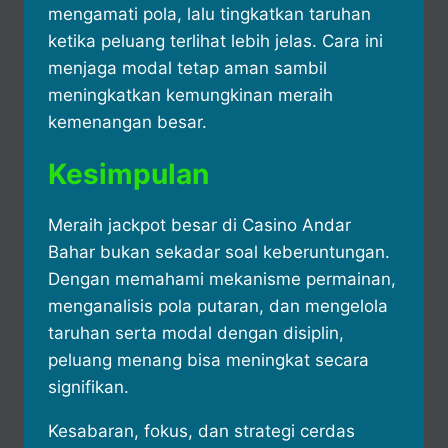
mengamati pola, lalu tingkatkan taruhan
ketika peluang terlihat lebih jelas. Cara ini
menjaga modal tetap aman sambil
meningkatkan kemungkinan meraih
kemenangan besar.
Kesimpulan
Meraih jackpot besar di Casino Andar
Bahar bukan sekadar soal keberuntungan.
Dengan memahami mekanisme permainan,
menganalisis pola putaran, dan mengelola
taruhan serta modal dengan disiplin,
peluang menang bisa meningkat secara
signifikan.
Kesabaran, fokus, dan strategi cerdas