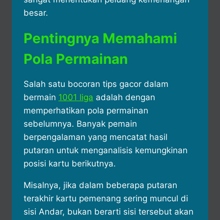
besar.
Pentingnya Memahami
Pola Permainan
Salah satu bocoran tips gacor dalam
bermain
1001 liga
adalah dengan
memperhatikan pola permainan
sebelumnya. Banyak pemain
berpengalaman yang mencatat hasil
putaran untuk menganalisis kemungkinan
posisi kartu berikutnya.
Misalnya, jika dalam beberapa putaran
terakhir kartu pemenang sering muncul di
sisi Andar, bukan berarti sisi tersebut akan