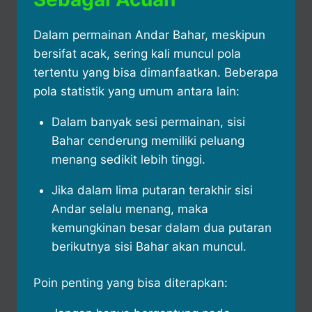
Dalam permainan Andar Bahar, meskipun
bersifat acak, sering kali muncul pola
tertentu yang bisa dimanfaatkan. Beberapa
pola statistik yang umum antara lain:
Dalam banyak sesi permainan, sisi
Bahar cenderung memiliki peluang
menang sedikit lebih tinggi.
Jika dalam lima putaran terakhir sisi
Andar selalu menang, maka
kemungkinan besar dalam dua putaran
berikutnya sisi Bahar akan muncul.
Poin penting yang bisa diterapkan: