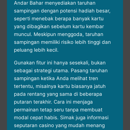
Andar Bahar menyediakan taruhan
sampingan dengan potensi hadiah besar,
seperti menebak berapa banyak kartu
yang dibagikan sebelum kartu kembar
muncul. Meskipun menggoda, taruhan
sampingan memiliki risiko lebih tinggi dan
peluang lebih kecil.
Gunakan fitur ini hanya sesekali, bukan
sebagai strategi utama. Pasang taruhan
sampingan ketika Anda melihat tren
tertentu, misalnya kartu biasanya jatuh
pada rentang yang sama di beberapa
putaran terakhir. Cara ini menjaga
permainan tetap seru tanpa membuat
modal cepat habis. Simak juga informasi
seputaran casino yang mudah menang