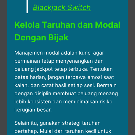
Blackjack Switch
Kelola Taruhan dan Modal
Dengan Bijak
Manajemen modal adalah kunci agar
permainan tetap menyenangkan dan
peluang jackpot tetap terbuka. Tentukan
batas harian, jangan terbawa emosi saat
kalah, dan catat hasil setiap sesi. Bermain
dengan disiplin membuat peluang menang
lebih konsisten dan meminimalkan risiko
kerugian besar.
Selain itu, gunakan strategi taruhan
bertahap. Mulai dari taruhan kecil untuk