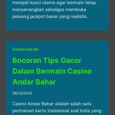
menjadi kunci utama agar bermain tetap
menyenangkan sekaligus membuka
peluang jackpot besar yang realistis.
CASINO ONLINE
Bocoran Tips Gacor
Dalam Bermain Casino
Andar Bahar
08/23/2025
Casino Andar Bahar adalah salah satu
permainan kartu tradisional asal India yang