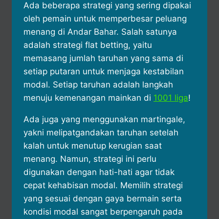
Ada beberapa strategi yang sering dipakai
oleh pemain untuk memperbesar peluang
menang di Andar Bahar. Salah satunya
adalah strategi flat betting, yaitu
memasang jumlah taruhan yang sama di
setiap putaran untuk menjaga kestabilan
modal. Setiap taruhan adalah langkah
menuju kemenangan mainkan di
1001 liga
!
Ada juga yang menggunakan martingale,
yakni melipatgandakan taruhan setelah
kalah untuk menutup kerugian saat
menang. Namun, strategi ini perlu
digunakan dengan hati-hati agar tidak
cepat kehabisan modal. Memilih strategi
yang sesuai dengan gaya bermain serta
kondisi modal sangat berpengaruh pada