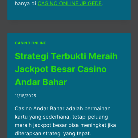
hanya di
CASINO ONLINE JP GEDE
.
CASINO ONLINE
Strategi Terbukti Meraih
Jackpot Besar Casino
Andar Bahar
11/18/2025
Casino Andar Bahar adalah permainan
kartu yang sederhana, tetapi peluang
meraih jackpot besar bisa meningkat jika
diterapkan strategi yang tepat.