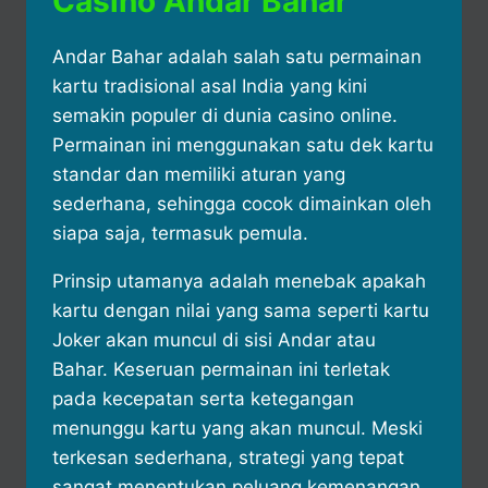
Casino Andar Bahar
Andar Bahar adalah salah satu permainan
kartu tradisional asal India yang kini
semakin populer di dunia casino online.
Permainan ini menggunakan satu dek kartu
standar dan memiliki aturan yang
sederhana, sehingga cocok dimainkan oleh
siapa saja, termasuk pemula.
Prinsip utamanya adalah menebak apakah
kartu dengan nilai yang sama seperti kartu
Joker akan muncul di sisi Andar atau
Bahar. Keseruan permainan ini terletak
pada kecepatan serta ketegangan
menunggu kartu yang akan muncul. Meski
terkesan sederhana, strategi yang tepat
sangat menentukan peluang kemenangan