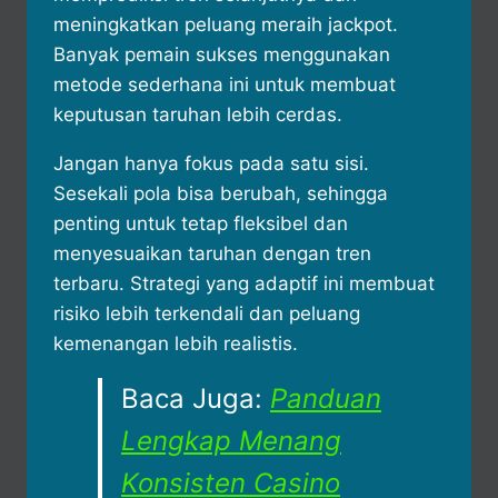
meningkatkan peluang meraih jackpot.
Banyak pemain sukses menggunakan
metode sederhana ini untuk membuat
keputusan taruhan lebih cerdas.
Jangan hanya fokus pada satu sisi.
Sesekali pola bisa berubah, sehingga
penting untuk tetap fleksibel dan
menyesuaikan taruhan dengan tren
terbaru. Strategi yang adaptif ini membuat
risiko lebih terkendali dan peluang
kemenangan lebih realistis.
Baca Juga:
Panduan
Lengkap Menang
Konsisten Casino