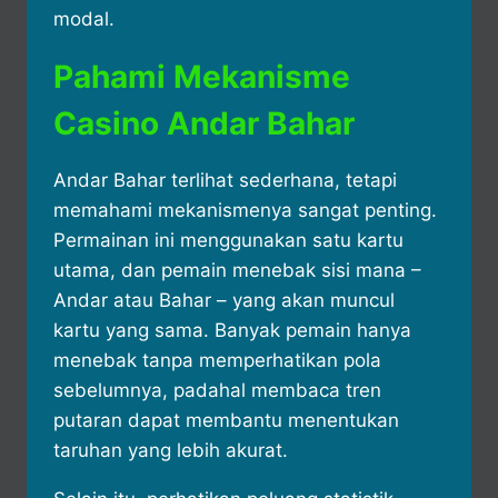
modal.
Pahami Mekanisme
Casino Andar Bahar
Andar Bahar terlihat sederhana, tetapi
memahami mekanismenya sangat penting.
Permainan ini menggunakan satu kartu
utama, dan pemain menebak sisi mana –
Andar atau Bahar – yang akan muncul
kartu yang sama. Banyak pemain hanya
menebak tanpa memperhatikan pola
sebelumnya, padahal membaca tren
putaran dapat membantu menentukan
taruhan yang lebih akurat.