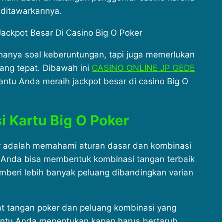
 ditawarkannya.
hanya soal keberuntungan, tapi juga memerlukan
ang tepat. Dibawah ini
CASINO ONLINE JP GEDE
ntu Anda meraih jackpot besar di casino Big O
 Kartu Big O Poker
r adalah memahami aturan dasar dan kombinasi
e, Anda bisa membentuk kombinasi tangan terbaik
 memberi lebih banyak peluang dibandingkan varian
kat tangan poker dan peluang kombinasi yang
ntu Anda menentukan kapan harus bertaruh,