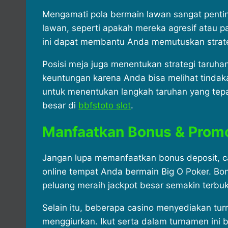
Mengamati pola bermain lawan sangat pentin
lawan, seperti apakah mereka agresif atau p
ini dapat membantu Anda memutuskan strateg
Posisi meja juga menentukan strategi taruha
keuntungan karena Anda bisa melihat tindaka
untuk menentukan langkah taruhan yang tep
besar di
bbfstoto slot
.
Manfaatkan Bonus & Promo
Jangan lupa memanfaatkan bonus deposit, c
online tempat Anda bermain Big O Poker. B
peluang meraih jackpot besar semakin terb
Selain itu, beberapa casino menyediakan tu
menggiurkan. Ikut serta dalam turnamen ini b