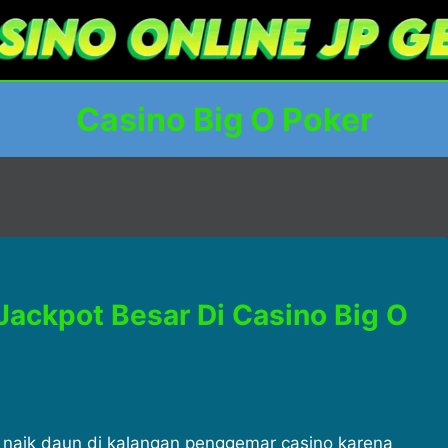
Casino Big O Poker
Jackpot Besar Di Casino Big O
h naik daun di kalangan penggemar casino karena