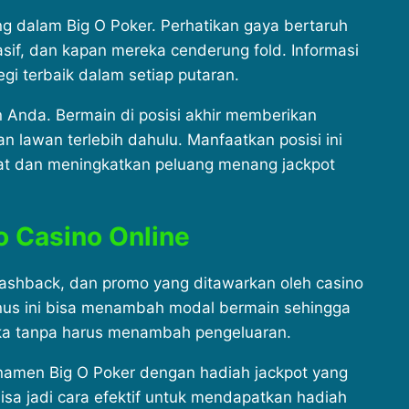
g dalam Big O Poker. Perhatikan gaya bertaruh
asif, dan kapan mereka cenderung fold. Informasi
i terbaik dalam setiap putaran.
n Anda. Bermain di posisi akhir memberikan
n lawan terlebih dahulu. Manfaatkan posisi ini
at dan meningkatkan peluang menang jackpot
 Casino Online
ashback, dan promo yang ditawarkan oleh casino
onus ini bisa menambah modal bermain sehingga
uka tanpa harus menambah pengeluaran.
rnamen Big O Poker dengan hadiah jackpot yang
isa jadi cara efektif untuk mendapatkan hadiah