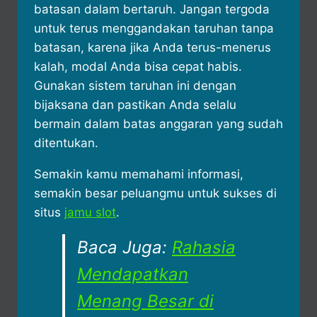
batasan dalam bertaruh. Jangan tergoda
untuk terus menggandakan taruhan tanpa
batasan, karena jika Anda terus-menerus
kalah, modal Anda bisa cepat habis.
Gunakan sistem taruhan ini dengan
bijaksana dan pastikan Anda selalu
bermain dalam batas anggaran yang sudah
ditentukan.
Semakin kamu memahami informasi,
semakin besar peluangmu untuk sukses di
situs
jamu slot
.
Baca Juga:
Rahasia
Mendapatkan
Menang Besar di