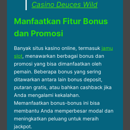
Casino Deuces Wild
Manfaatkan Fitur Bonus
dan Promosi
Banyak situs kasino online, termasuk
jamu
slot
, menawarkan berbagai bonus dan
promosi yang bisa dimanfaatkan oleh
pemain. Beberapa bonus yang sering
ditawarkan antara lain bonus deposit,
putaran gratis, atau bahkan cashback jika
Anda mengalami kekalahan.
Memanfaatkan bonus-bonus ini bisa
membantu Anda memperbesar modal dan
meningkatkan peluang untuk meraih
jackpot.