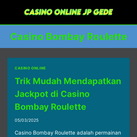
Skip
to
content
Casino Bombay Roulette
CASINO ONLINE
Trik Mudah Mendapatkan
Jackpot di Casino
Bombay Roulette
05/03/2025
Casino Bombay Roulette adalah permainan