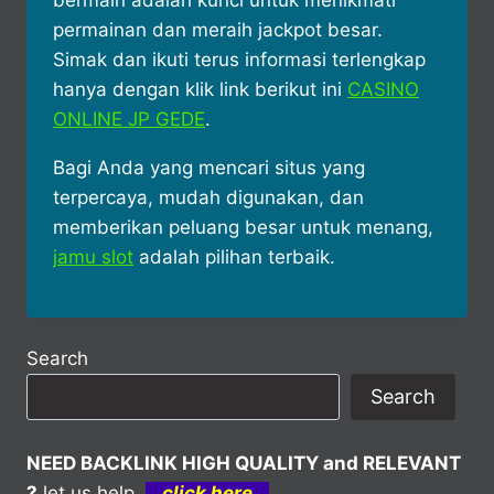
permainan dan meraih jackpot besar.
Simak dan ikuti terus informasi terlengkap
hanya dengan klik link berikut ini
CASINO
ONLINE JP GEDE
.
Bagi Anda yang mencari situs yang
terpercaya, mudah digunakan, dan
memberikan peluang besar untuk menang,
jamu slot
adalah pilihan terbaik.
Search
Search
NEED BACKLINK HIGH QUALITY and RELEVANT
?
let us help.
click here