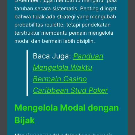
D’Alembert juga membantu mengatur pola
taruhan secara sistematis. Penting diingat
bahwa tidak ada strategi yang mengubah
probabilitas roulette, tetapi pendekatan
terstruktur membantu pemain mengelola
modal dan bermain lebih disiplin.
Baca Juga:
Panduan
Mengelola Waktu
Bermain Casino
Caribbean Stud Poker
Mengelola Modal dengan
Bijak