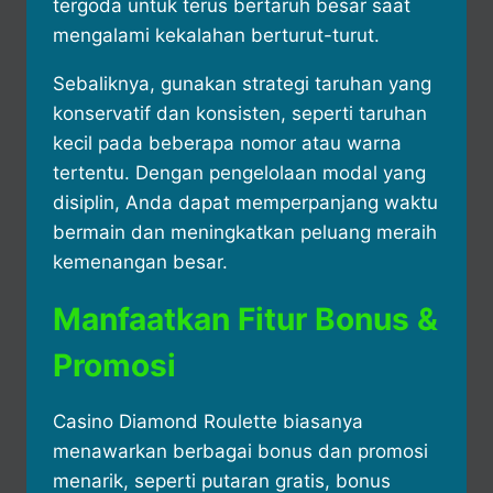
tergoda untuk terus bertaruh besar saat
mengalami kekalahan berturut-turut.
Sebaliknya, gunakan strategi taruhan yang
konservatif dan konsisten, seperti taruhan
kecil pada beberapa nomor atau warna
tertentu. Dengan pengelolaan modal yang
disiplin, Anda dapat memperpanjang waktu
bermain dan meningkatkan peluang meraih
kemenangan besar.
Manfaatkan Fitur Bonus &
Promosi
Casino Diamond Roulette biasanya
menawarkan berbagai bonus dan promosi
menarik, seperti putaran gratis, bonus