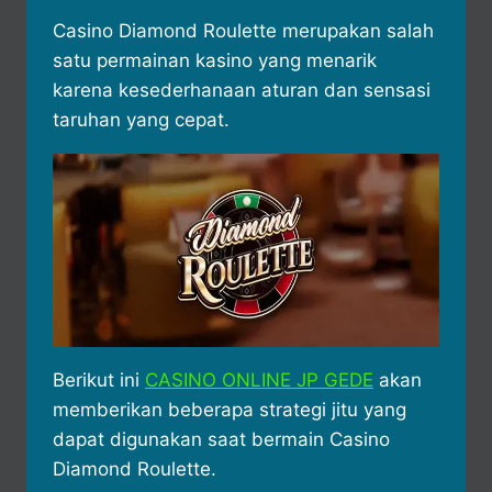
Casino Diamond Roulette merupakan salah
satu permainan kasino yang menarik
karena kesederhanaan aturan dan sensasi
taruhan yang cepat.
Berikut ini
CASINO ONLINE JP GEDE
akan
memberikan beberapa strategi jitu yang
dapat digunakan saat bermain Casino
Diamond Roulette.