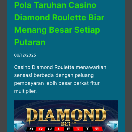
Pola Taruhan Casino
Diamond Roulette Biar
Menang Besar Setiap
Putaran
09/12/2025
Casino Diamond Roulette menawarkan
sensasi berbeda dengan peluang
pembayaran lebih besar berkat fitur
multiplier.