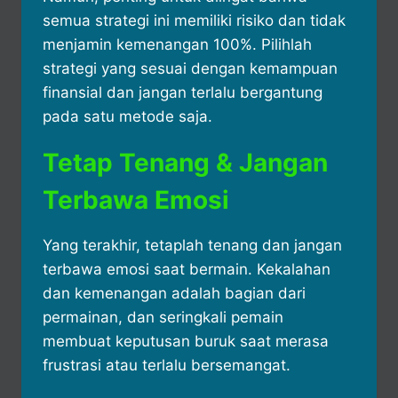
semua strategi ini memiliki risiko dan tidak
menjamin kemenangan 100%. Pilihlah
strategi yang sesuai dengan kemampuan
finansial dan jangan terlalu bergantung
pada satu metode saja.
Tetap Tenang & Jangan
Terbawa Emosi
Yang terakhir, tetaplah tenang dan jangan
terbawa emosi saat bermain. Kekalahan
dan kemenangan adalah bagian dari
permainan, dan seringkali pemain
membuat keputusan buruk saat merasa
frustrasi atau terlalu bersemangat.