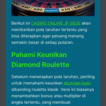
Berikut ini
CASINO ONLINE JP GEDE
akan
memberikan pola taruhan tertentu yang
bisa diterapkan agar peluang menang
semakin besar di setiap putaran.
Pahami Keunikan
Diamond Roulette
Sebelum menerapkan pola taruhan, penting
untuk memahami keunikan
abutogel login
dibanding roulette klasik. Versi ini biasanya
menambahkan bonus atau multiplier di
angka tertentu, yang membuat