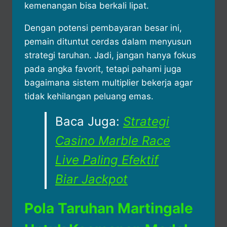
kemenangan bisa berkali lipat.
Dengan potensi pembayaran besar ini,
pemain dituntut cerdas dalam menyusun
strategi taruhan. Jadi, jangan hanya fokus
pada angka favorit, tetapi pahami juga
bagaimana sistem multiplier bekerja agar
tidak kehilangan peluang emas.
Baca Juga:
Strategi
Casino Marble Race
Live Paling Efektif
Biar Jackpot
Pola Taruhan Martingale