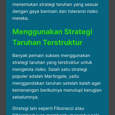
menentukan strategi taruhan yang sesuai
dengan gaya bermain dan toleransi risiko
mereka.
Menggunakan Strategi
Taruhan Terstruktur
Banyak pemain sukses menggunakan
strategi taruhan yang terstruktur untuk
mengelola risiko. Salah satu strategi
populer adalah Martingale, yaitu
menggandakan taruhan setelah kalah agar
kemenangan berikutnya menutupi kerugian
sebelumnya.
Strategi lain seperti Fibonacci atau