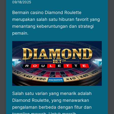
09/18/2025
Bermain casino Diamond Roulette
merupakan salah satu hiburan favorit yang
menantang keberuntungan dan strategi
pemain.
Salah satu varian yang menarik adalah
Diamond Roulette, yang menawarkan
pengalaman berbeda dengan fitur dan
tampilan mewah. Untuk meraih