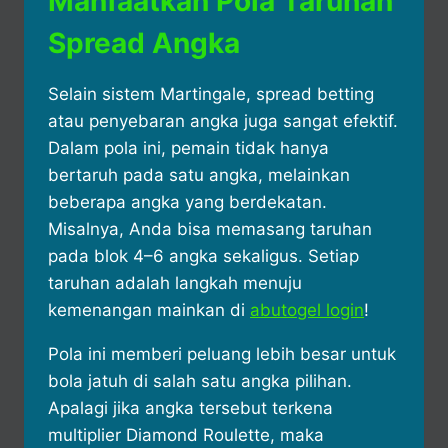
Manfaatkan Pola Taruhan
Spread Angka
Selain sistem Martingale, spread betting
atau penyebaran angka juga sangat efektif.
Dalam pola ini, pemain tidak hanya
bertaruh pada satu angka, melainkan
beberapa angka yang berdekatan.
Misalnya, Anda bisa memasang taruhan
pada blok 4–6 angka sekaligus. Setiap
taruhan adalah langkah menuju
kemenangan mainkan di
abutogel login
!
Pola ini memberi peluang lebih besar untuk
bola jatuh di salah satu angka pilihan.
Apalagi jika angka tersebut terkena
multiplier Diamond Roulette, maka