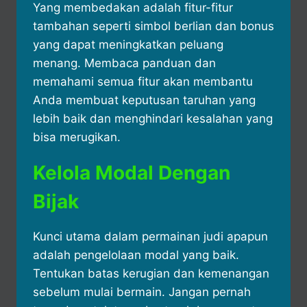
Yang membedakan adalah fitur-fitur
tambahan seperti simbol berlian dan bonus
yang dapat meningkatkan peluang
menang. Membaca panduan dan
memahami semua fitur akan membantu
Anda membuat keputusan taruhan yang
lebih baik dan menghindari kesalahan yang
bisa merugikan.
Kelola Modal Dengan
Bijak
Kunci utama dalam permainan judi apapun
adalah pengelolaan modal yang baik.
Tentukan batas kerugian dan kemenangan
sebelum mulai bermain. Jangan pernah