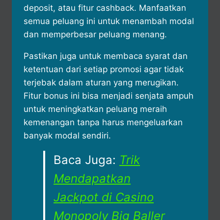
deposit, atau fitur cashback. Manfaatkan
semua peluang ini untuk menambah modal
dan memperbesar peluang menang.
Pastikan juga untuk membaca syarat dan
ketentuan dari setiap promosi agar tidak
terjebak dalam aturan yang merugikan.
Fitur bonus ini bisa menjadi senjata ampuh
untuk meningkatkan peluang meraih
kemenangan tanpa harus mengeluarkan
banyak modal sendiri.
Baca Juga:
Trik
Mendapatkan
Jackpot di Casino
Monopoly Big Baller