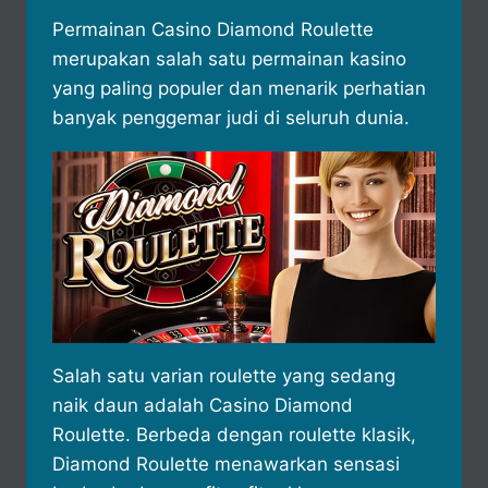
Permainan Casino Diamond Roulette
merupakan salah satu permainan kasino
yang paling populer dan menarik perhatian
banyak penggemar judi di seluruh dunia.
Salah satu varian roulette yang sedang
naik daun adalah Casino Diamond
Roulette. Berbeda dengan roulette klasik,
Diamond Roulette menawarkan sensasi