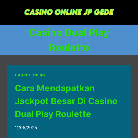
Skip
to
content
Casino Dual Play
Roulette
CASINO ONLINE
Cara Mendapatkan
Jackpot Besar Di Casino
Dual Play Roulette
11/05/2025