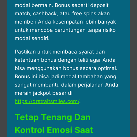
modal bermain. Bonus seperti deposit
match, cashback, atau free spins akan
memberi Anda kesempatan lebih banyak
untuk mencoba peruntungan tanpa risiko
modal sendiri.
Pastikan untuk membaca syarat dan
ketentuan bonus dengan teliti agar Anda
bisa menggunakan bonus secara optimal.
Bonus ini bisa jadi modal tambahan yang
sangat membantu dalam perjalanan Anda
meraih jackpot besar di
https://drstraitsmiles.com/
.
Tetap Tenang Dan
Kontrol Emosi Saat