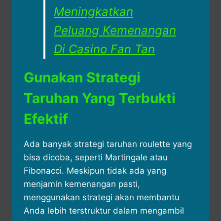
Meningkatkan
Peluang Kemenangan
Di Casino Fan Tan
Gunakan Strategi
Taruhan Yang Terbukti
Efektif
Ada banyak strategi taruhan roulette yang
bisa dicoba, seperti Martingale atau
Fibonacci. Meskipun tidak ada yang
menjamin kemenangan pasti,
menggunakan strategi akan membantu
Anda lebih terstruktur dalam mengambil