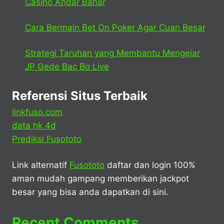
Casino Andar Bahar
Cara Bermain Bet On Poker Agar Cuan Besar
Strategi Taruhan yang Membantu Mengejar
JP Gede Bac Bo Live
Referensi Situs Terbaik
linkfuso.com
data hk 4d
Prediksi Fusototo
Link alternatif
Fusototo
daftar dan login 100%
aman mudah gampang memberikan jackpot
besar yang bisa anda dapatkan di sini.
Recent Comments