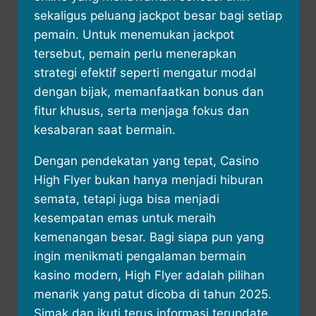
sekaligus peluang jackpot besar bagi setiap
pemain. Untuk menemukan jackpot
tersebut, pemain perlu menerapkan
strategi efektif seperti mengatur modal
dengan bijak, memanfaatkan bonus dan
fitur khusus, serta menjaga fokus dan
kesabaran saat bermain.
Dengan pendekatan yang tepat, Casino
High Flyer bukan hanya menjadi hiburan
semata, tetapi juga bisa menjadi
kesempatan emas untuk meraih
kemenangan besar. Bagi siapa pun yang
ingin menikmati pengalaman bermain
kasino modern, High Flyer adalah pilihan
menarik yang patut dicoba di tahun 2025.
Simak dan ikuti terus informasi terupdate