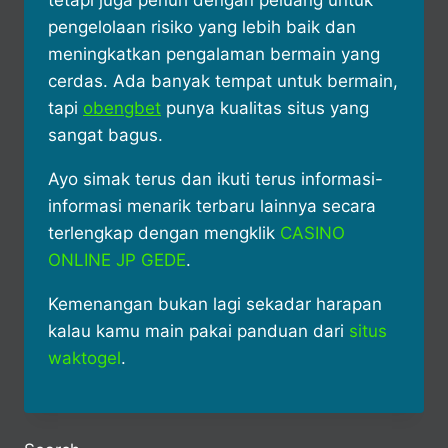
pengelolaan risiko yang lebih baik dan
meningkatkan pengalaman bermain yang
cerdas. Ada banyak tempat untuk bermain,
tapi
obengbet
punya kualitas situs yang
sangat bagus.
Ayo simak terus dan ikuti terus informasi-
informasi menarik terbaru lainnya secara
terlengkap dengan mengklik
CASINO
ONLINE JP GEDE
.
Kemenangan bukan lagi sekadar harapan
kalau kamu main pakai panduan dari
situs
waktogel
.