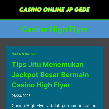
Skip
to
content
Casino High Flyer
CASINO ONLINE
Tips Jitu Menemukan
Jackpot Besar Bermain
Casino High Flyer
08/23/2025
Casino High Flyer adalah permainan kasino