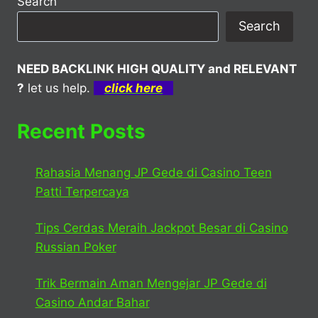
Search
Search
NEED BACKLINK HIGH QUALITY and RELEVANT
?
let us help.
click here
Recent Posts
Rahasia Menang JP Gede di Casino Teen
Patti Terpercaya
Tips Cerdas Meraih Jackpot Besar di Casino
Russian Poker
Trik Bermain Aman Mengejar JP Gede di
Casino Andar Bahar