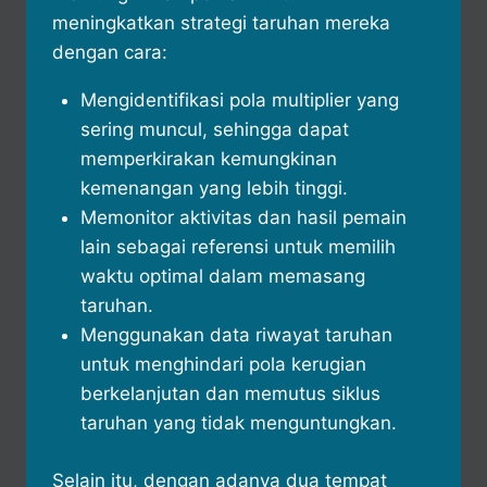
meningkatkan strategi taruhan mereka
dengan cara:
Mengidentifikasi pola multiplier yang
sering muncul, sehingga dapat
memperkirakan kemungkinan
kemenangan yang lebih tinggi.
Memonitor aktivitas dan hasil pemain
lain sebagai referensi untuk memilih
waktu optimal dalam memasang
taruhan.
Menggunakan data riwayat taruhan
untuk menghindari pola kerugian
berkelanjutan dan memutus siklus
taruhan yang tidak menguntungkan.
Selain itu, dengan adanya dua tempat