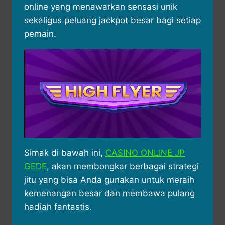
online yang menawarkan sensasi unik
sekaligus peluang jackpot besar bagi setiap
pemain.
Simak di bawah ini,
CASINO ONLINE JP
GEDE
, akan membongkar berbagai strategi
jitu yang bisa Anda gunakan untuk meraih
kemenangan besar dan membawa pulang
hadiah fantastis.