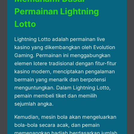
Permainan Lightning
Lotto
Lightning Lotto adalah permainan live
kasino yang dikembangkan oleh Evolution
Gaming. Permainan ini menggabungkan
elemen lotere tradisional dengan fitur-fitur
kasino modern, menciptakan pengalaman
bermain yang menarik dan berpotensi
menguntungkan. Dalam Lightning Lotto,
pemain membeli tiket dan memilih
sejumlah angka.
Kemudian, mesin bola akan mengeluarkan
bola-bola secara acak, dan pemain
memenangkan hadiah berdasarkan jumlah