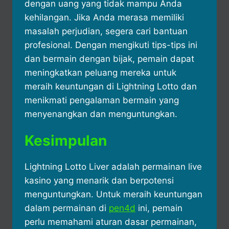
dengan uang yang tidak mampu Anda
kehilangan. Jika Anda merasa memiliki
masalah perjudian, segera cari bantuan
profesional. Dengan mengikuti tips-tips ini
dan bermain dengan bijak, pemain dapat
meningkatkan peluang mereka untuk
meraih keuntungan di Lightning Lotto dan
menikmati pengalaman bermain yang
menyenangkan dan menguntungkan.
Kesimpulan
Lightning Lotto Liver adalah permainan live
kasino yang menarik dan berpotensi
menguntungkan. ​Untuk meraih keuntungan
dalam permainan di
pen4d
ini, pemain
perlu memahami aturan dasar permainan,