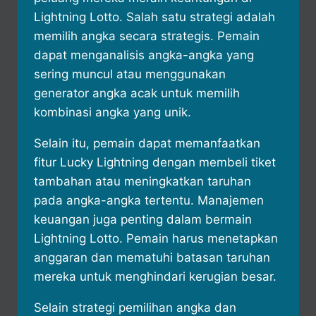
Lightning Lotto. Salah satu strategi adalah
memilih angka secara strategis. Pemain
dapat menganalisis angka-angka yang
sering muncul atau menggunakan
generator angka acak untuk memilih
kombinasi angka yang unik.
Selain itu, pemain dapat memanfaatkan
fitur Lucky Lightning dengan membeli tiket
tambahan atau meningkatkan taruhan
pada angka-angka tertentu. Manajemen
keuangan juga penting dalam bermain
Lightning Lotto. Pemain harus menetapkan
anggaran dan mematuhi batasan taruhan
mereka untuk menghindari kerugian besar.
Selain strategi pemilihan angka dan