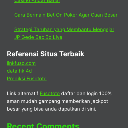
Casino Andar Bahar
Cara Bermain Bet On Poker Agar Cuan Besar
Strategi Taruhan yang Membantu Mengejar
JP Gede Bac Bo Live
Referensi Situs Terbaik
linkfuso.com
data hk 4d
Prediksi Fusototo
Link alternatif
Fusototo
daftar dan login 100%
aman mudah gampang memberikan jackpot
besar yang bisa anda dapatkan di sini.
Recent Comments