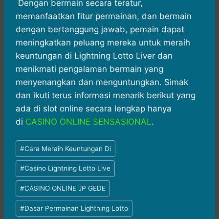
​ Dengan bermain secara teratur,
memanfaatkan fitur permainan, dan bermain
dengan bertanggung jawab, pemain dapat
meningkatkan peluang mereka untuk meraih
keuntungan di Lightning Lotto Liver dan
menikmati pengalaman bermain yang
menyenangkan dan menguntungkan. Simak
dan ikuti terus informasi menarik berikut yang
ada di slot online secara lengkap hanya
di
CASINO ONLINE SENSASIONAL
.
Post
#
Cara Meraih Keuntungan Di
Tags:
#
Casino Lightning Lotto Live
#
CASINO ONLINE JP GEDE
#
Dasar Permainan Lightning Lotto