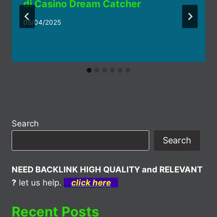
di Casino Dream Catcher
05/04/2025
Search
Search
NEED BACKLINK HIGH QUALITY and RELEVANT
?
let us help.
click here
Recent Posts