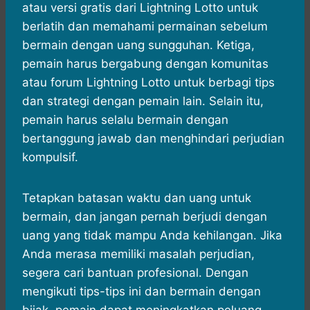
atau versi gratis dari Lightning Lotto untuk
berlatih dan memahami permainan sebelum
bermain dengan uang sungguhan. Ketiga,
pemain harus bergabung dengan komunitas
atau forum Lightning Lotto untuk berbagi tips
dan strategi dengan pemain lain. Selain itu,
pemain harus selalu bermain dengan
bertanggung jawab dan menghindari perjudian
kompulsif.
Tetapkan batasan waktu dan uang untuk
bermain, dan jangan pernah berjudi dengan
uang yang tidak mampu Anda kehilangan. Jika
Anda merasa memiliki masalah perjudian,
segera cari bantuan profesional. Dengan
mengikuti tips-tips ini dan bermain dengan