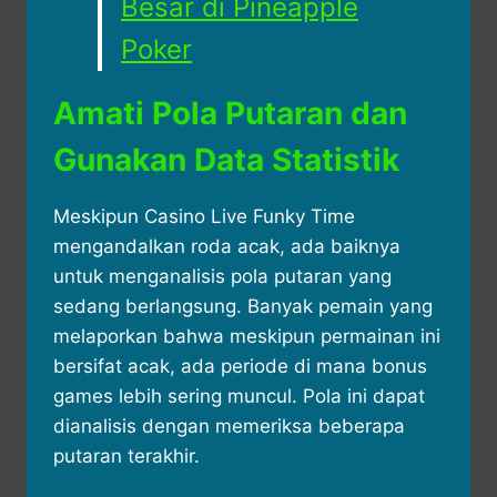
Besar di Pineapple
Poker
Amati Pola Putaran dan
Gunakan Data Statistik
Meskipun Casino Live Funky Time
mengandalkan roda acak, ada baiknya
untuk menganalisis pola putaran yang
sedang berlangsung. Banyak pemain yang
melaporkan bahwa meskipun permainan ini
bersifat acak, ada periode di mana bonus
games lebih sering muncul. Pola ini dapat
dianalisis dengan memeriksa beberapa
putaran terakhir.