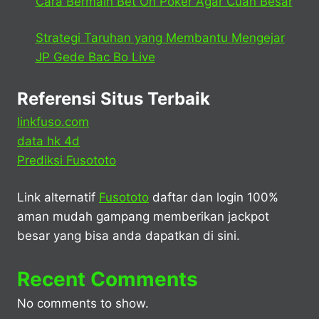
Cara Bermain Bet On Poker Agar Cuan Besar
Strategi Taruhan yang Membantu Mengejar
JP Gede Bac Bo Live
Referensi Situs Terbaik
linkfuso.com
data hk 4d
Prediksi Fusototo
Link alternatif
Fusototo
daftar dan login 100%
aman mudah gampang memberikan jackpot
besar yang bisa anda dapatkan di sini.
Recent Comments
No comments to show.