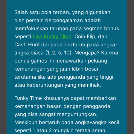
Salah satu pola terbaru yang digunakan
oleh pemain berpengalaman adalah
memfokuskan taruhan pada segmen bonus
seperti
Live Funky Time
. Coin Flip, dan
Cash Hunt daripada bertaruh pada angka-
angka biasa (1, 2, 5, 10). Mengapa? Karena
bonus games ini menawarkan peluang
kemenangan yang jauh lebih besar,
terutama jika ada pengganda yang tinggi
atau keberuntungan yang memihak.
Funky Time khususnya dapat memberikan
kemenangan besar, dengan pengganda
yang bisa sangat menguntungkan.
Meskipun bertaruh pada angka-angka kecil
seperti 1 atau 2 mungkin terasa aman,