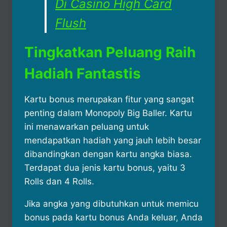
Di Casino High Card
Flush
Tingkatkan Peluang Raih
Hadiah Fantastis
Kartu bonus merupakan fitur yang sangat
penting dalam Monopoly Big Baller. Kartu
ini menawarkan peluang untuk
mendapatkan hadiah yang jauh lebih besar
dibandingkan dengan kartu angka biasa.
Terdapat dua jenis kartu bonus, yaitu 3
Rolls dan 4 Rolls.
Jika angka yang dibutuhkan untuk memicu
bonus pada kartu bonus Anda keluar, Anda