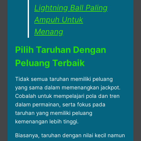
Lightning Ball Paling
Ampuh Untuk
Menang
Pilih Taruhan Dengan
Peluang Terbaik
Tidak semua taruhan memiliki peluang
yang sama dalam memenangkan jackpot.
Cobalah untuk mempelajari pola dan tren
dalam permainan, serta fokus pada
taruhan yang memiliki peluang
kemenangan lebih tinggi.
Biasanya, taruhan dengan nilai kecil namun