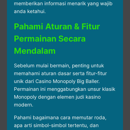
memberikan informasi menarik yang wajib
anda ketahui.
Pahami Aturan & Fitur
Permainan Secara
Mendalam
Sebelum mulai bermain, penting untuk
memahami aturan dasar serta fitur-fitur
unik dari Casino Monopoly Big Baller.
Permainan ini menggabungkan unsur klasik
Monopoly dengan elemen judi kasino
modern.
Pahami bagaimana cara memutar roda,
apa arti simbol-simbol tertentu, dan