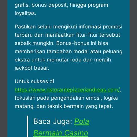
gratis, bonus deposit, hingga program
loyalitas.
Pastikan selalu mengikuti informasi promosi
terbaru dan manfaatkan fitur-fitur tersebut
sebaik mungkin. Bonus-bonus ini bisa
memberikan tambahan modal atau peluang
ekstra untuk memutar roda dan meraih
jackpot besar.
Untuk sukses di
https://www.ristorantepizzeriandreas.com/
,
fokuslah pada pengendalian emosi, logika
matang, dan teknik bermain yang tepat.
Baca Juga:
Pola
Bermain Casino