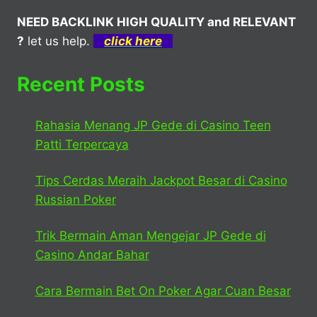
NEED BACKLINK HIGH QUALITY and RELEVANT
?
let us help.
click here
Recent Posts
Rahasia Menang JP Gede di Casino Teen
Patti Terpercaya
Tips Cerdas Meraih Jackpot Besar di Casino
Russian Poker
Trik Bermain Aman Mengejar JP Gede di
Casino Andar Bahar
Cara Bermain Bet On Poker Agar Cuan Besar