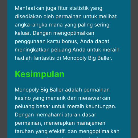
Manfaatkan juga fitur statistik yang
disediakan oleh permainan untuk melihat
angka-angka mana yang paling sering
keluar. Dengan mengoptimalkan
penggunaan kartu bonus, Anda dapat
meningkatkan peluang Anda untuk meraih
hadiah fantastis di Monopoly Big Baller.
Kesimpulan
Monopoly Big Baller adalah permainan
kasino yang menarik dan menawarkan
peluang besar untuk meraih keuntungan. ​
Dengan memahami aturan dasar
permainan, menerapkan manajemen
taruhan yang efektif, dan mengoptimalkan