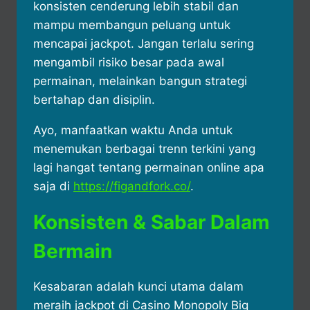
konsisten cenderung lebih stabil dan
mampu membangun peluang untuk
mencapai jackpot. Jangan terlalu sering
mengambil risiko besar pada awal
permainan, melainkan bangun strategi
bertahap dan disiplin.
Ayo, manfaatkan waktu Anda untuk
menemukan berbagai trenn terkini yang
lagi hangat tentang permainan online apa
saja di
https://figandfork.co/
.
Konsisten & Sabar Dalam
Bermain
Kesabaran adalah kunci utama dalam
meraih jackpot di Casino Monopoly Big