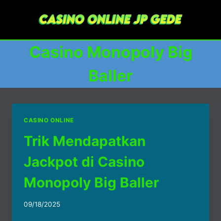
Skip
to
content
Casino Monopoly Big
Baller
CASINO ONLINE
Trik Mendapatkan
Jackpot di Casino
Monopoly Big Baller
09/18/2025