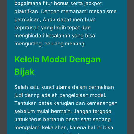
bagaimana fitur bonus serta jackpot
diaktifkan. Dengan memahami mekanisme
permainan, Anda dapat membuat
keputusan yang lebih tepat dan
menghindari kesalahan yang bisa
mengurangi peluang menang.
Kelola Modal Dengan
Bijak
Salah satu kunci utama dalam permainan
judi daring adalah pengelolaan modal.
Tentukan batas kerugian dan kemenangan
sebelum mulai bermain. Jangan tergoda
untuk terus bertaruh besar saat sedang
mengalami kekalahan, karena hal ini bisa