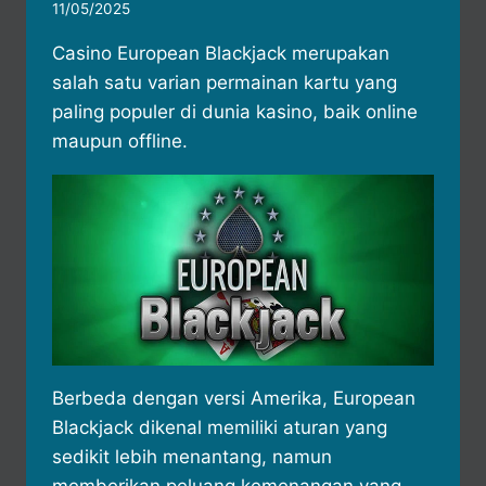
11/05/2025
Casino European Blackjack merupakan
salah satu varian permainan kartu yang
paling populer di dunia kasino, baik online
maupun offline.
Berbeda dengan versi Amerika, European
Blackjack dikenal memiliki aturan yang
sedikit lebih menantang, namun