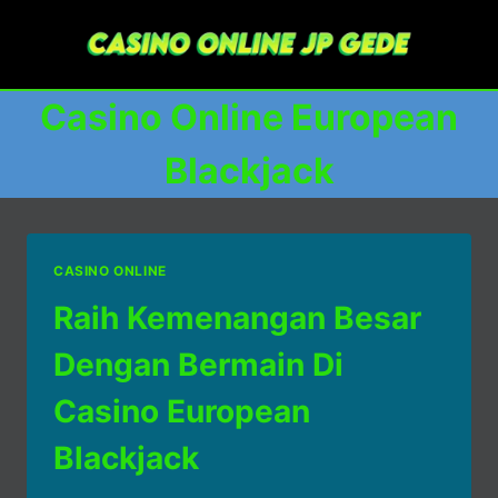
Skip
to
content
Casino Online European
Blackjack
CASINO ONLINE
Raih Kemenangan Besar
Dengan Bermain Di
Casino European
Blackjack