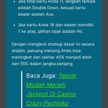
Jika total kartu Anda 11, langkah terbaik
adalah Double Down, kecuali kartu
dealer adalah Ace.
Jika kartu Anda 16 dan dealer memiliki
7 ke atas, pilihan bijak adalah Hit.
Dengan mengikuti strategi dasar ini secara
disiplin, peluang menang Anda bisa
meningkat dari sekitar 45% menjadi lebih
dari 55% dalam jangka panjang.
Baca Juga:
Teknik
Mudah Meraih
Jackpot Di Casino
Crazy Pachinko