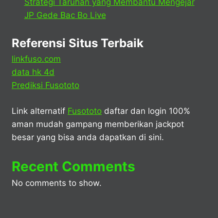
Strategi Taruhan yang Membantu Mengejar
JP Gede Bac Bo Live
Referensi Situs Terbaik
linkfuso.com
data hk 4d
Prediksi Fusototo
Link alternatif
Fusototo
daftar dan login 100%
aman mudah gampang memberikan jackpot
besar yang bisa anda dapatkan di sini.
Recent Comments
No comments to show.