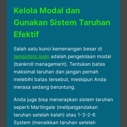
Kelola Modal dan
Gunakan Sistem Taruhan
Efektif
Salah satu kunci kemenangan besar di
tempototo login
adalah pengelolaan modal
(bankroll management). Tentukan batas
maksimal taruhan dan jangan pernah
melebihi batas tersebut, meskipun Anda
merasa sedang beruntung.
Anda juga bisa menerapkan sistem taruhan
seperti Martingale (melipatgandakan
taruhan setelah kalah) atau 1-3-2-6
System (menaikkan taruhan setelah