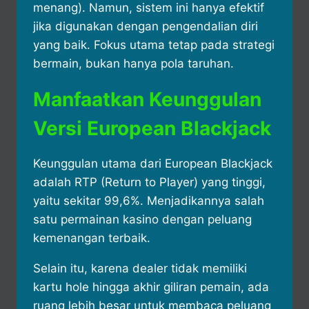
menang). Namun, sistem ini hanya efektif
jika digunakan dengan pengendalian diri
yang baik. Fokus utama tetap pada strategi
bermain, bukan hanya pola taruhan.
Manfaatkan Keunggulan
Versi European Blackjack
Keunggulan utama dari European Blackjack
adalah RTP (Return to Player) yang tinggi,
yaitu sekitar 99,6%. Menjadikannya salah
satu permainan kasino dengan peluang
kemenangan terbaik.
Selain itu, karena dealer tidak memiliki
kartu hole hingga akhir giliran pemain, ada
ruang lebih besar untuk membaca peluang