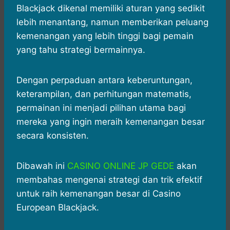
Blackjack dikenal memiliki aturan yang sedikit
lebih menantang, namun memberikan peluang
kemenangan yang lebih tinggi bagi pemain
yang tahu strategi bermainnya.
Dengan perpaduan antara keberuntungan,
keterampilan, dan perhitungan matematis,
permainan ini menjadi pilihan utama bagi
mereka yang ingin meraih kemenangan besar
secara konsisten.
Dibawah ini
CASINO ONLINE JP GEDE
akan
membahas mengenai strategi dan trik efektif
untuk raih kemenangan besar di Casino
European Blackjack.