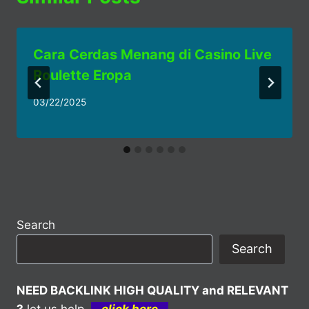
Cara Cerdas Menang di Casino Live
Roulette Eropa
03/22/2025
Search
Search
NEED BACKLINK HIGH QUALITY and RELEVANT