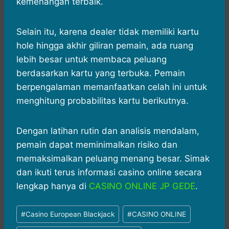
kemenangan terbaik.
Selain itu, karena dealer tidak memiliki kartu
hole hingga akhir giliran pemain, ada ruang
lebih besar untuk membaca peluang
berdasarkan kartu yang terbuka. Pemain
berpengalaman memanfaatkan celah ini untuk
menghitung probabilitas kartu berikutnya.
Dengan latihan rutin dan analisis mendalam,
pemain dapat meminimalkan risiko dan
memaksimalkan peluang menang besar. Simak
dan ikuti terus informasi casino online secara
lengkap hanya di
CASINO ONLINE JP GEDE
.
Post
#
Casino European Blackjack
#
CASINO ONLINE
Tags: