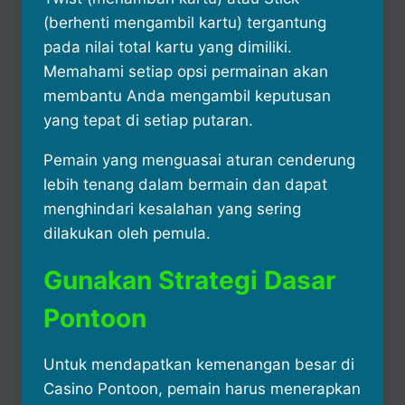
(berhenti mengambil kartu) tergantung
pada nilai total kartu yang dimiliki.
Memahami setiap opsi permainan akan
membantu Anda mengambil keputusan
yang tepat di setiap putaran.
Pemain yang menguasai aturan cenderung
lebih tenang dalam bermain dan dapat
menghindari kesalahan yang sering
dilakukan oleh pemula.
Gunakan Strategi Dasar
Pontoon
Untuk mendapatkan kemenangan besar di
Casino Pontoon, pemain harus menerapkan