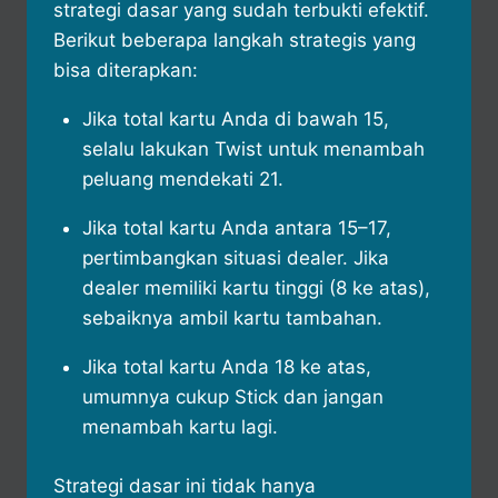
strategi dasar yang sudah terbukti efektif.
Berikut beberapa langkah strategis yang
bisa diterapkan:
Jika total kartu Anda di bawah 15,
selalu lakukan Twist untuk menambah
peluang mendekati 21.
Jika total kartu Anda antara 15–17,
pertimbangkan situasi dealer. Jika
dealer memiliki kartu tinggi (8 ke atas),
sebaiknya ambil kartu tambahan.
Jika total kartu Anda 18 ke atas,
umumnya cukup Stick dan jangan
menambah kartu lagi.
Strategi dasar ini tidak hanya