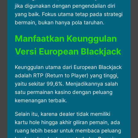
jika digunakan dengan pengendalian diri
yang baik. Fokus utama tetap pada strategi
bermain, bukan hanya pola taruhan.
Manfaatkan Keunggulan
Versi European Blackjack
Keunggulan utama dari European Blackjack
adalah RTP (Return to Player) yang tinggi,
yaitu sekitar 99,6%. Menjadikannya salah
satu permainan kasino dengan peluang
kemenangan terbaik.
Selain itu, karena dealer tidak memiliki
kartu hole hingga akhir giliran pemain, ada
ruang lebih besar untuk membaca peluang