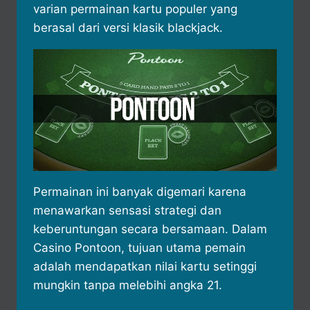
varian permainan kartu populer yang
berasal dari versi klasik blackjack.
Permainan ini banyak digemari karena
menawarkan sensasi strategi dan
keberuntungan secara bersamaan. Dalam
Casino Pontoon, tujuan utama pemain
adalah mendapatkan nilai kartu setinggi
mungkin tanpa melebihi angka 21.