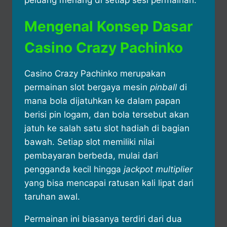
Mengenal Konsep Dasar
Casino Crazy Pachinko
Casino Crazy Pachinko merupakan
permainan slot bergaya mesin
pinball
di
mana bola dijatuhkan ke dalam papan
berisi pin logam, dan bola tersebut akan
jatuh ke salah satu slot hadiah di bagian
bawah. Setiap slot memiliki nilai
pembayaran berbeda, mulai dari
pengganda kecil hingga
jackpot multiplier
yang bisa mencapai ratusan kali lipat dari
taruhan awal.
Permainan ini biasanya terdiri dari dua