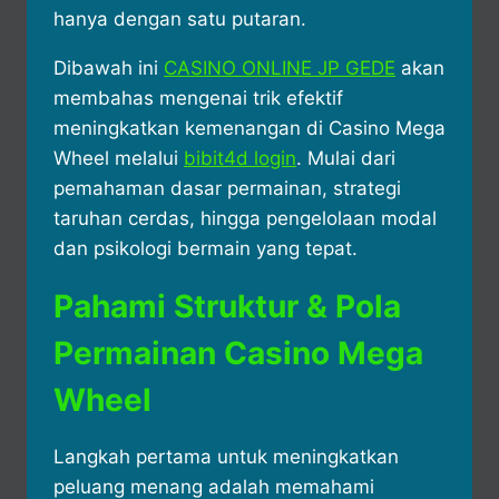
hanya dengan satu putaran.
Dibawah ini
CASINO ONLINE JP GEDE
akan
membahas mengenai trik efektif
meningkatkan kemenangan di Casino Mega
Wheel melalui
bibit4d login
. Mulai dari
pemahaman dasar permainan, strategi
taruhan cerdas, hingga pengelolaan modal
dan psikologi bermain yang tepat.
Pahami Struktur & Pola
Permainan Casino Mega
Wheel
Langkah pertama untuk meningkatkan
peluang menang adalah memahami