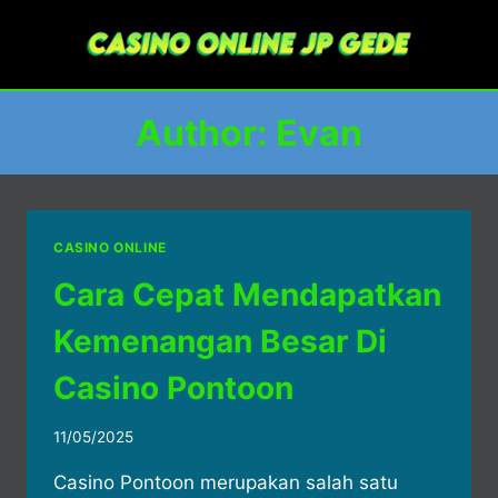
Skip
to
content
Author: Evan
CASINO ONLINE
Cara Cepat Mendapatkan
Kemenangan Besar Di
Casino Pontoon
11/05/2025
Casino Pontoon merupakan salah satu