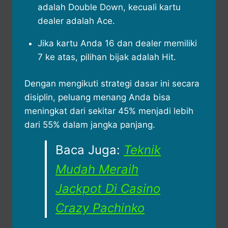
adalah Double Down, kecuali kartu
dealer adalah Ace.
Jika kartu Anda 16 dan dealer memiliki
7 ke atas, pilihan bijak adalah Hit.
Dengan mengikuti strategi dasar ini secara
disiplin, peluang menang Anda bisa
meningkat dari sekitar 45% menjadi lebih
dari 55% dalam jangka panjang.
Baca Juga:
Teknik
Mudah Meraih
Jackpot Di Casino
Crazy Pachinko