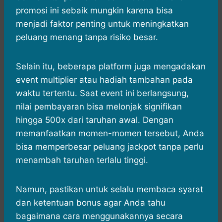
promosi ini sebaik mungkin karena bisa
menjadi faktor penting untuk meningkatkan
peluang menang tanpa risiko besar.
Selain itu, beberapa platform juga mengadakan
event multiplier atau hadiah tambahan pada
waktu tertentu. Saat event ini berlangsung,
nilai pembayaran bisa melonjak signifikan
hingga 500x dari taruhan awal. Dengan
memanfaatkan momen-momen tersebut, Anda
bisa memperbesar peluang jackpot tanpa perlu
menambah taruhan terlalu tinggi.
Namun, pastikan untuk selalu membaca syarat
dan ketentuan bonus agar Anda tahu
bagaimana cara menggunakannya secara