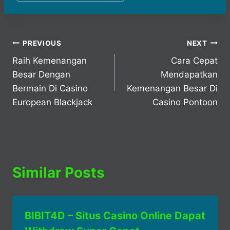
Post
PREVIOUS
NEXT
Raih Kemenangan
Cara Cepat
navigation
Besar Dengan
Mendapatkan
Bermain Di Casino
Kemenangan Besar Di
European Blackjack
Casino Pontoon
Similar Posts
BIBIT4D – Situs Casino Online Dapat