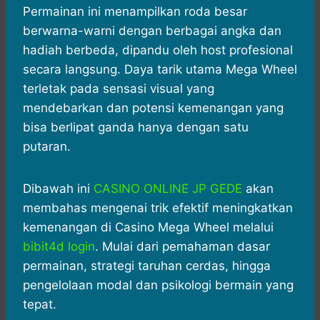
Permainan ini menampilkan roda besar
berwarna-warni dengan berbagai angka dan
hadiah berbeda, dipandu oleh host profesional
secara langsung. Daya tarik utama Mega Wheel
terletak pada sensasi visual yang
mendebarkan dan potensi kemenangan yang
bisa berlipat ganda hanya dengan satu
putaran.
Dibawah ini
CASINO ONLINE JP GEDE
akan
membahas mengenai trik efektif meningkatkan
kemenangan di Casino Mega Wheel melalui
bibit4d login
. Mulai dari pemahaman dasar
permainan, strategi taruhan cerdas, hingga
pengelolaan modal dan psikologi bermain yang
tepat.