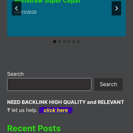
Withdraw Super Cepat
06/01/2025
Search
Search
NEED BACKLINK HIGH QUALITY and RELEVANT
?
let us help.
click here
Recent Posts