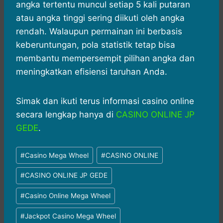
angka tertentu muncul setiap 5 kali putaran
atau angka tinggi sering diikuti oleh angka
rendah. Walaupun permainan ini berbasis
keberuntungan, pola statistik tetap bisa
membantu mempersempit pilihan angka dan
meningkatkan efisiensi taruhan Anda.
Simak dan ikuti terus informasi casino online
secara lengkap hanya di
CASINO ONLINE JP
GEDE
.
Post
#
Casino Mega Wheel
#
CASINO ONLINE
Tags:
#
CASINO ONLINE JP GEDE
#
Casino Online Mega Wheel
#
Jackpot Casino Mega Wheel