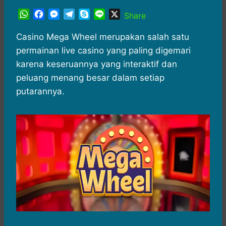
W
F
M
T
S
L
X
Share
h
a
e
e
k
i
a
c
s
l
y
n
Casino Mega Wheel merupakan salah satu
t
e
s
e
p
e
permainan live casino yang paling digemari
s
b
e
g
e
karena keseruannya yang interaktif dan
A
o
n
r
peluang menang besar dalam setiap
p
o
g
a
putarannya.
p
k
e
m
r