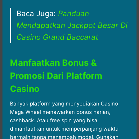
Baca Juga:
Panduan
Mendapatkan Jackpot Besar Di
Casino Grand Baccarat
Manfaatkan Bonus &
Promosi Dari Platform
Casino
Banyak platform yang menyediakan Casino
Mega Wheel menawarkan bonus harian,
cashback. Atau free spin yang bisa
dimanfaatkan untuk memperpanjang waktu
bermain tanpa menambah modal. Gunakan