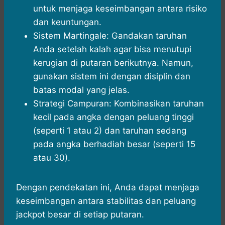
untuk menjaga keseimbangan antara risiko
dan keuntungan.
Sistem Martingale: Gandakan taruhan
Anda setelah kalah agar bisa menutupi
kerugian di putaran berikutnya. Namun,
gunakan sistem ini dengan disiplin dan
batas modal yang jelas.
Strategi Campuran: Kombinasikan taruhan
kecil pada angka dengan peluang tinggi
(seperti 1 atau 2) dan taruhan sedang
pada angka berhadiah besar (seperti 15
atau 30).
Dengan pendekatan ini, Anda dapat menjaga
keseimbangan antara stabilitas dan peluang
jackpot besar di setiap putaran.