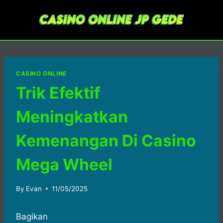
Skip
to
content
CASINO ONLINE
Trik Efektif
Meningkatkan
Kemenangan Di Casino
Mega Wheel
By
Evan
11/05/2025
Bagikan