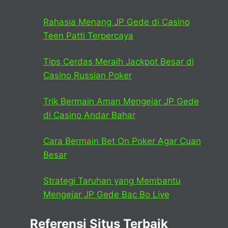
Rahasia Menang JP Gede di Casino
Teen Patti Terpercaya
Tips Cerdas Meraih Jackpot Besar di
Casino Russian Poker
Trik Bermain Aman Mengejar JP Gede
di Casino Andar Bahar
Cara Bermain Bet On Poker Agar Cuan
Besar
Strategi Taruhan yang Membantu
Mengejar JP Gede Bac Bo Live
Referensi Situs Terbaik