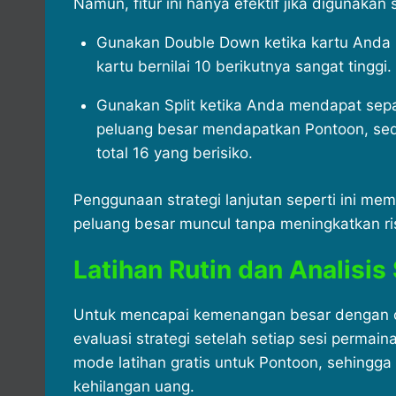
Namun, fitur ini hanya efektif jika digunakan 
Gunakan Double Down ketika kartu Anda b
kartu bernilai 10 berikutnya sangat tinggi.
Gunakan Split ketika Anda mendapat sep
peluang besar mendapatkan Pontoon, se
total 16 yang berisiko.
Penggunaan strategi lanjutan seperti ini 
peluang besar muncul tanpa meningkatkan ris
Latihan Rutin dan Analisis
Untuk mencapai kemenangan besar dengan ce
evaluasi strategi setelah setiap sesi permai
mode latihan gratis untuk Pontoon, sehingg
kehilangan uang.