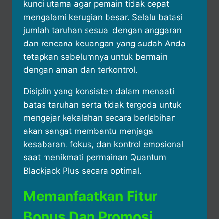
kunci utama agar pemain tidak cepat
mengalami kerugian besar. Selalu batasi
jumlah taruhan sesuai dengan anggaran
dan rencana keuangan yang sudah Anda
tetapkan sebelumnya untuk bermain
dengan aman dan terkontrol.
Disiplin yang konsisten dalam menaati
batas taruhan serta tidak tergoda untuk
mengejar kekalahan secara berlebihan
akan sangat membantu menjaga
kesabaran, fokus, dan kontrol emosional
saat menikmati permainan Quantum
Blackjack Plus secara optimal.
Memanfaatkan Fitur
Bonus Dan Promosi