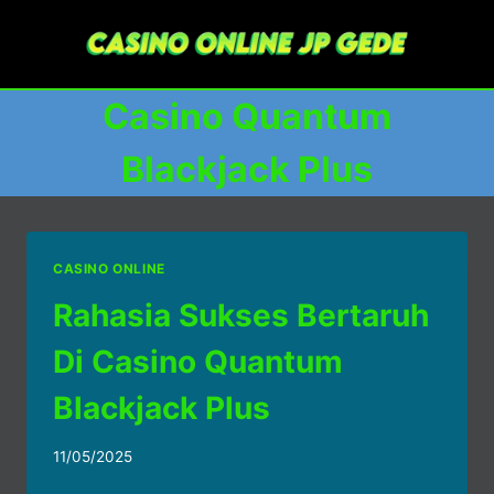
Skip
to
content
Casino Quantum
Blackjack Plus
CASINO ONLINE
Rahasia Sukses Bertaruh
Di Casino Quantum
Blackjack Plus
11/05/2025