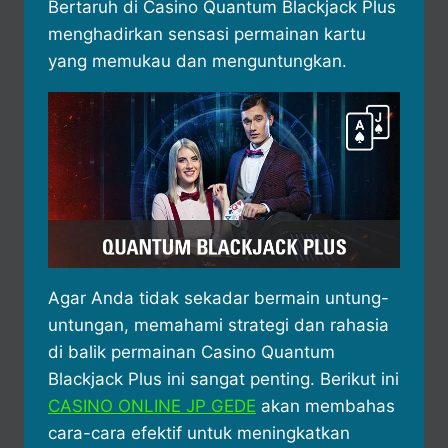
Bertaruh di Casino Quantum Blackjack Plus
menghadirkan sensasi permainan kartu
yang memukau dan menguntungkan.
Agar Anda tidak sekadar bermain untung-
untungan, memahami strategi dan rahasia
di balik permainan Casino Quantum
Blackjack Plus ini sangat penting. Berikut ini
CASINO ONLINE JP GEDE
akan membahas
cara-cara efektif untuk meningkatkan