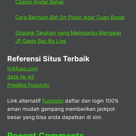
Casino Andar Bahar
Cara Bermain Bet On Poker Agar Cuan Besar
Strategi Taruhan yang Membantu Mengejar
JP Gede Bac Bo Live
Referensi Situs Terbaik
linkfuso.com
data hk 4d
Prediksi Fusototo
Link alternatif
Fusototo
daftar dan login 100%
aman mudah gampang memberikan jackpot
besar yang bisa anda dapatkan di sini.
Recent Comments