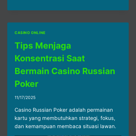
CASINO ONLINE
Tips Menjaga
Konsentrasi Saat
Bermain Casino Russian
Poker
11/17/2025
Casino Russian Poker adalah permainan
kartu yang membutuhkan strategi, fokus,
dan kemampuan membaca situasi lawan.