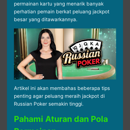
permainan kartu yang menarik banyak
perhatian pemain berkat peluang jackpot
besar yang ditawarkannya.
Artikel ini akan membahas beberapa tips
penting agar peluang meraih jackpot di
Russian Poker semakin tinggi.
Pahami Aturan dan Pola