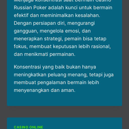
Russian Poker adalah kunci untuk bermain
efektif dan meminimalkan kesalahan.
Dengan persiapan diri, mengurangi
gangguan, mengelola emosi, dan
menerapkan strategi, pemain bisa tetap
fokus, membuat keputusan lebih rasional,
dan menikmati permainan.
Konsentrasi yang baik bukan hanya
meningkatkan peluang menang, tetapi juga
membuat pengalaman bermain lebih
menyenangkan dan aman.
CASINO ONLINE