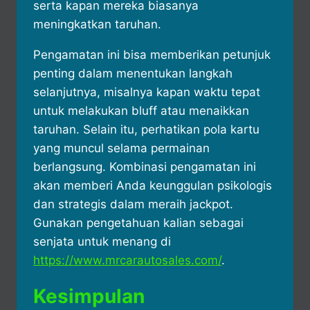
serta kapan mereka biasanya
meningkatkan taruhan.
Pengamatan ini bisa memberikan petunjuk
penting dalam menentukan langkah
selanjutnya, misalnya kapan waktu tepat
untuk melakukan bluff atau menaikkan
taruhan. Selain itu, perhatikan pola kartu
yang muncul selama permainan
berlangsung. Kombinasi pengamatan ini
akan memberi Anda keunggulan psikologis
dan strategis dalam meraih jackpot.
Gunakan pengetahuan kalian sebagai
senjata untuk menang di
https://www.mrcarautosales.com/
.
Kesimpulan