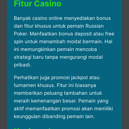
Fitur Casino
Banyak casino online menyediakan bonus
dan fitur khusus untuk pemain Russian
Poker. Manfaatkan bonus deposit atau free
spin untuk menambah modal bermain. Hal
ini memungkinkan pemain mencoba
strategi baru tanpa mengurangi modal
pribadi.
Perhatikan juga promosi jackpot atau
turnamen khusus. Fitur ini biasanya
memberikan peluang tambahan untuk
meraih kemenangan besar. Pemain yang
aktif memanfaatkan promosi akan memiliki
keunggulan dibanding pemain lain.