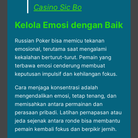
Casino Sic Bo
Kelola Emosi dengan Baik
Russian Poker bisa memicu tekanan
emosional, terutama saat mengalami
kekalahan berturut-turut. Pemain yang
terbawa emosi cenderung membuat
keputusan impulsif dan kehilangan fokus.
Cara menjaga konsentrasi adalah
mengendalikan emosi, tetap tenang, dan
memisahkan antara permainan dan
perasaan pribadi. Latihan pernapasan atau
jeda sejenak antara ronde bisa membantu
pemain kembali fokus dan berpikir jernih.