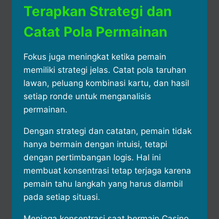
Terapkan Strategi dan
Catat Pola Permainan
Fokus juga meningkat ketika pemain
memiliki strategi jelas. Catat pola taruhan
lawan, peluang kombinasi kartu, dan hasil
setiap ronde untuk menganalisis
permainan.
Dengan strategi dan catatan, pemain tidak
hanya bermain dengan intuisi, tetapi
dengan pertimbangan logis. Hal ini
membuat konsentrasi tetap terjaga karena
pemain tahu langkah yang harus diambil
pada setiap situasi.
Menjaga konsentrasi saat bermain Casino