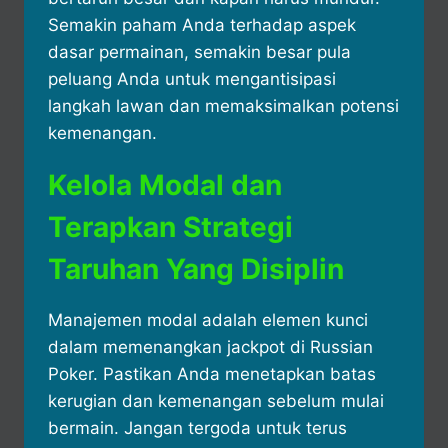
Semakin paham Anda terhadap aspek
dasar permainan, semakin besar pula
peluang Anda untuk mengantisipasi
langkah lawan dan memaksimalkan potensi
kemenangan.
Kelola Modal dan
Terapkan Strategi
Taruhan Yang Disiplin
Manajemen modal adalah elemen kunci
dalam memenangkan jackpot di Russian
Poker. Pastikan Anda menetapkan batas
kerugian dan kemenangan sebelum mulai
bermain. Jangan tergoda untuk terus