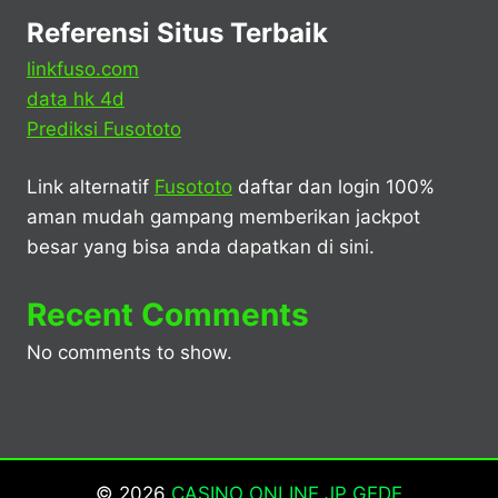
Referensi Situs Terbaik
linkfuso.com
data hk 4d
Prediksi Fusototo
Link alternatif
Fusototo
daftar dan login 100%
aman mudah gampang memberikan jackpot
besar yang bisa anda dapatkan di sini.
Recent Comments
No comments to show.
© 2026
CASINO ONLINE JP GEDE