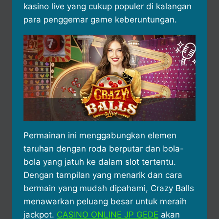
kasino live yang cukup populer di kalangan
para penggemar game keberuntungan.
Permainan ini menggabungkan elemen
taruhan dengan roda berputar dan bola-
bola yang jatuh ke dalam slot tertentu.
Dengan tampilan yang menarik dan cara
bermain yang mudah dipahami, Crazy Balls
menawarkan peluang besar untuk meraih
jackpot.
CASINO ONLINE JP GEDE
akan