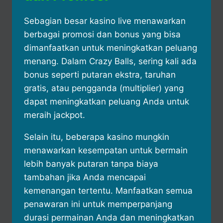
Sebagian besar kasino live menawarkan
berbagai promosi dan bonus yang bisa
dimanfaatkan untuk meningkatkan peluang
menang. Dalam Crazy Balls, sering kali ada
bonus seperti putaran ekstra, taruhan
gratis, atau pengganda (multiplier) yang
dapat meningkatkan peluang Anda untuk
meraih jackpot.
Selain itu, beberapa kasino mungkin
menawarkan kesempatan untuk bermain
lebih banyak putaran tanpa biaya
tambahan jika Anda mencapai
kemenangan tertentu. Manfaatkan semua
penawaran ini untuk memperpanjang
durasi permainan Anda dan meningkatkan