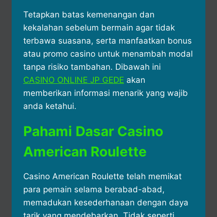
Tetapkan batas kemenangan dan
kekalahan sebelum bermain agar tidak
terbawa suasana, serta manfaatkan bonus
atau promo casino untuk menambah modal
tanpa risiko tambahan.
Dibawah ini
CASINO ONLINE JP GEDE
akan
memberikan informasi menarik yang wajib
anda ketahui.
Pahami Dasar Casino
American Roulette
Casino American Roulette telah memikat
para pemain selama berabad-abad,
memadukan kesederhanaan dengan daya
tarik yang mendebarkan. Tidak seperti