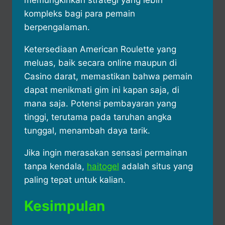
memungkinkan strategi yang lebih
kompleks bagi para pemain
berpengalaman.
Ketersediaan American Roulette yang
meluas, baik secara online maupun di
Casino darat, memastikan bahwa pemain
dapat menikmati gim ini kapan saja, di
mana saja. Potensi pembayaran yang
tinggi, terutama pada taruhan angka
tunggal, menambah daya tarik.
Jika ingin merasakan sensasi permainan
tanpa kendala,
haitogel
adalah situs yang
paling tepat untuk kalian.
Kesimpulan