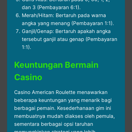
dan 3 (Pembayaran 6:1).
Merah/Hitam: Bertaruh pada warna
angka yang menang (Pembayaran 1:1).
Ganjil/Genap: Bertaruh apakah angka
tersebut ganjil atau genap (Pembayaran
1:1).
Keuntungan Bermain
Casino
Casino American Roulette menawarkan
beberapa keuntungan yang menarik bagi
berbagai pemain. Kesederhanaan gim ini
membuatnya mudah diakses oleh pemula,
sementara berbagai opsi taruhan