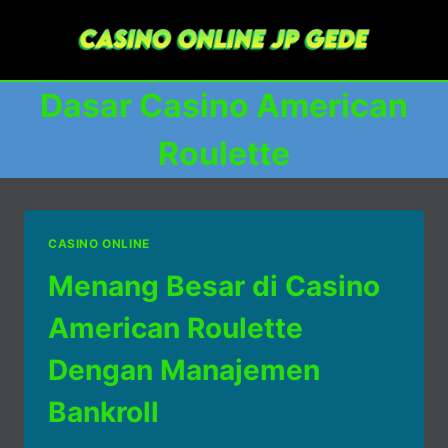
Skip
to
content
Dasar Casino American
Roulette
CASINO ONLINE
Menang Besar di Casino
American Roulette
Dengan Manajemen
Bankroll