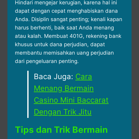
Hindari mengejar kerugian, karena hal ini
dapat dengan cepat menghabiskan dana
Anda. Disiplin sangat penting; kenali kapan
harus berhenti, baik saat Anda menang
atau kalah. Membuat 401G, rekening bank
khusus untuk dana perjudian, dapat
membantu memisahkan uang perjudian
dari pengeluaran penting.
Baca Juga:
Cara
Menang Bermain
Casino Mini Baccarat
Dengan Trik Jitu
Tips dan Trik Bermain