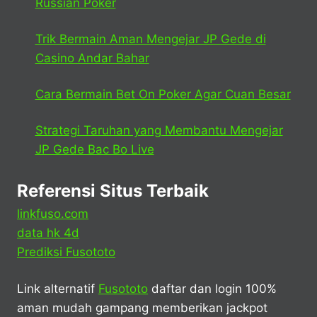
Russian Poker
Trik Bermain Aman Mengejar JP Gede di
Casino Andar Bahar
Cara Bermain Bet On Poker Agar Cuan Besar
Strategi Taruhan yang Membantu Mengejar
JP Gede Bac Bo Live
Referensi Situs Terbaik
linkfuso.com
data hk 4d
Prediksi Fusototo
Link alternatif
Fusototo
daftar dan login 100%
aman mudah gampang memberikan jackpot