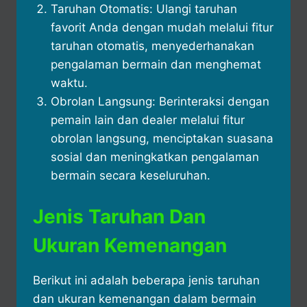
Taruhan Otomatis: Ulangi taruhan
favorit Anda dengan mudah melalui fitur
taruhan otomatis, menyederhanakan
pengalaman bermain dan menghemat
waktu.
Obrolan Langsung: Berinteraksi dengan
pemain lain dan dealer melalui fitur
obrolan langsung, menciptakan suasana
sosial dan meningkatkan pengalaman
bermain secara keseluruhan.
Jenis Taruhan Dan
Ukuran Kemenangan
Berikut ini adalah beberapa jenis taruhan
dan ukuran kemenangan dalam bermain