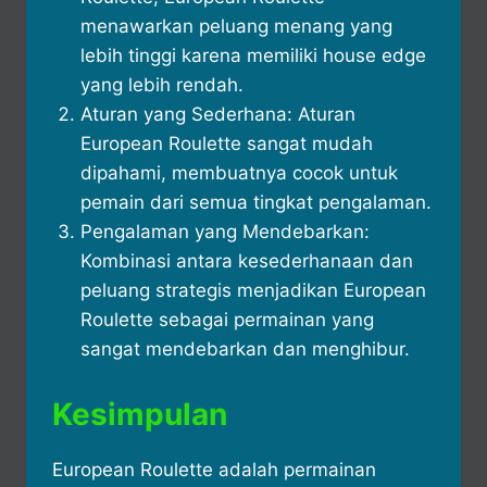
menawarkan peluang menang yang
lebih tinggi karena memiliki house edge
yang lebih rendah.
Aturan yang Sederhana: Aturan
European Roulette sangat mudah
dipahami, membuatnya cocok untuk
pemain dari semua tingkat pengalaman.
Pengalaman yang Mendebarkan:
Kombinasi antara kesederhanaan dan
peluang strategis menjadikan European
Roulette sebagai permainan yang
sangat mendebarkan dan menghibur.
Kesimpulan
European Roulette adalah permainan