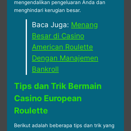
mengendalikan pengeluaran Anda dan
menghindari kerugian besar.
Baca Juga:
Menang
Besar di Casino
American Roulette
Dengan Manajemen
Bankroll
Tips dan Trik Bermain
Casino European
Roulette
Berikut adalah beberapa tips dan trik yang