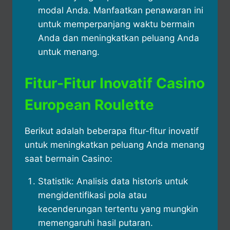
modal Anda. Manfaatkan penawaran ini
untuk memperpanjang waktu bermain
Anda dan meningkatkan peluang Anda
untuk menang.
Fitur-Fitur Inovatif Casino
European Roulette
Berikut adalah beberapa fitur-fitur inovatif
untuk meningkatkan peluang Anda menang
saat bermain Casino:
Statistik: Analisis data historis untuk
mengidentifikasi pola atau
kecenderungan tertentu yang mungkin
memengaruhi hasil putaran.