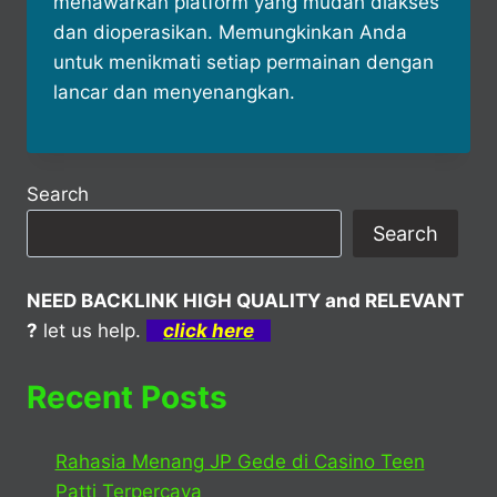
menawarkan platform yang mudah diakses
dan dioperasikan. Memungkinkan Anda
untuk menikmati setiap permainan dengan
lancar dan menyenangkan.
Search
Search
NEED BACKLINK HIGH QUALITY and RELEVANT
?
let us help.
click here
Recent Posts
Rahasia Menang JP Gede di Casino Teen
Patti Terpercaya