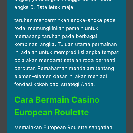
angka 0. Tata letak meja
taruhan mencerminkan angka-angka pada
roda, memungkinkan pemain untuk
memasang taruhan pada berbagai
kombinasi angka. Tujuan utama permainan
ini adalah untuk memprediksi angka tempat
bola akan mendarat setelah roda berhenti
berputar. Pemahaman mendalam tentang
elemen-elemen dasar ini akan menjadi
fondasi kokoh bagi strategi Anda.
Cara Bermain Casino
European Roulette
Memainkan European Roulette sangatlah