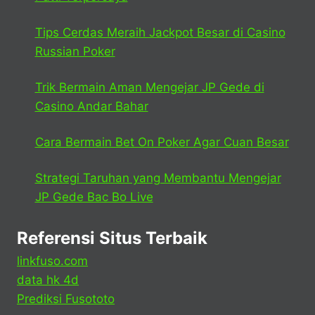
Tips Cerdas Meraih Jackpot Besar di Casino
Russian Poker
Trik Bermain Aman Mengejar JP Gede di
Casino Andar Bahar
Cara Bermain Bet On Poker Agar Cuan Besar
Strategi Taruhan yang Membantu Mengejar
JP Gede Bac Bo Live
Referensi Situs Terbaik
linkfuso.com
data hk 4d
Prediksi Fusototo