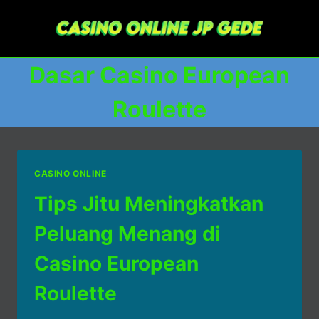
Skip
to
content
Dasar Casino European
Roulette
CASINO ONLINE
Tips Jitu Meningkatkan
Peluang Menang di
Casino European
Roulette