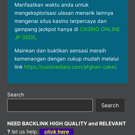
Manfaatkan waktu anda untuk
mengeksplorisasi ulasan menarik lainnya
mengenai situs kasino terpercaya dan
gampang jackpot hanya di
CASINO ONLINE
JP GEDE
.
Mainkan dan buktikan sensasi meraih
kemenangan dengan cukup mudah melalui
link
https://cuisinediary.com/afghan-cake/
.
Search
Search
NEED BACKLINK HIGH QUALITY and RELEVANT
?
let us help.
click here