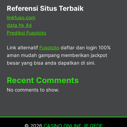
Referensi Situs Terbaik
linkfuso.com
data hk 4d
Prediksi Fusototo
Link alternatif
Fusototo
daftar dan login 100%
aman mudah gampang memberikan jackpot
besar yang bisa anda dapatkan di sini.
Recent Comments
No comments to show.
© 2026
CASINO ONLINE JP GEDE