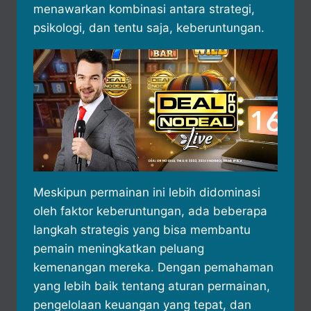
menawarkan kombinasi antara strategi,
psikologi, dan tentu saja, keberuntungan.
Meskipun permainan ini lebih didominasi
oleh faktor keberuntungan, ada beberapa
langkah strategis yang bisa membantu
pemain meningkatkan peluang
kemenangan mereka. Dengan pemahaman
yang lebih baik tentang aturan permainan,
pengelolaan keuangan yang tepat, dan