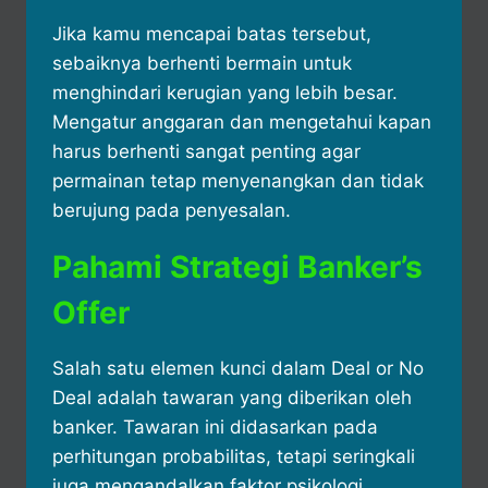
Jika kamu mencapai batas tersebut,
sebaiknya berhenti bermain untuk
menghindari kerugian yang lebih besar.
Mengatur anggaran dan mengetahui kapan
harus berhenti sangat penting agar
permainan tetap menyenangkan dan tidak
berujung pada penyesalan.
Pahami Strategi Banker’s
Offer
Salah satu elemen kunci dalam Deal or No
Deal adalah tawaran yang diberikan oleh
banker. Tawaran ini didasarkan pada
perhitungan probabilitas, tetapi seringkali
juga mengandalkan faktor psikologi.