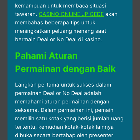
kemampuan untuk membaca situasi
tawaran.
CASINO ONLINE JP GEDE
akan
membahas beberapa tips untuk
meningkatkan peluang menang saat
bermain Deal or No Deal di kasino.
Pahami Aturan
Permainan dengan Baik
Langkah pertama untuk sukses dalam
permainan Deal or No Deal adalah
memahami aturan permainan dengan
seksama. Dalam permainan ini, pemain
memilih satu kotak yang berisi jumlah uang
tertentu, kemudian kotak-kotak lainnya
dibuka secara bertahap oleh presenter