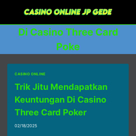
Skip
to
content
Di Casino Three Card
Poke
CASINO ONLINE
Trik Jitu Mendapatkan
Keuntungan Di Casino
Three Card Poker
02/18/2025