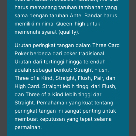
harus memasang taruhan tambahan yang
sama dengan taruhan Ante. Bandar harus
memiliki minimal Queen-high untuk
memenuhi syarat (qualify).
Urutan peringkat tangan dalam Three Card
Poker berbeda dari poker tradisional.
Urutan dari tertinggi hingga terendah
adalah sebagai berikut: Straight Flush,
Three of a Kind, Straight, Flush, Pair, dan
High Card. Straight lebih tinggi dari Flush,
dan Three of a Kind lebih tinggi dari
Straight. Pemahaman yang kuat tentang
peringkat tangan ini sangat penting untuk
membuat keputusan yang tepat selama
permainan.