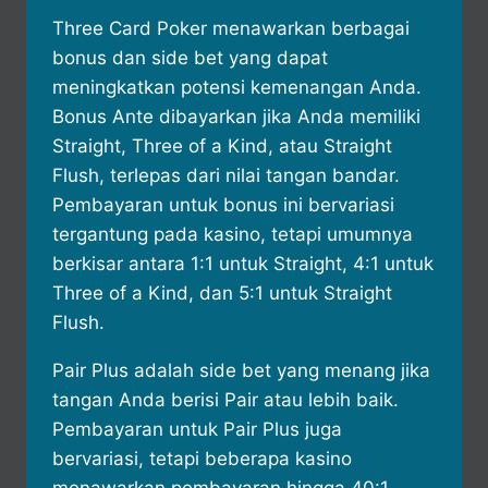
Three Card Poker menawarkan berbagai
bonus dan side bet yang dapat
meningkatkan potensi kemenangan Anda.
Bonus Ante dibayarkan jika Anda memiliki
Straight, Three of a Kind, atau Straight
Flush, terlepas dari nilai tangan bandar.
Pembayaran untuk bonus ini bervariasi
tergantung pada kasino, tetapi umumnya
berkisar antara 1:1 untuk Straight, 4:1 untuk
Three of a Kind, dan 5:1 untuk Straight
Flush.
Pair Plus adalah side bet yang menang jika
tangan Anda berisi Pair atau lebih baik.
Pembayaran untuk Pair Plus juga
bervariasi, tetapi beberapa kasino