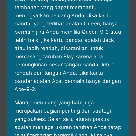
tambahan yang dapat membantu
meningkatkan peluang Anda. Jika kartu
bandar yang terlihat adalah Queen, hanya
bermain jika Anda memiliki Queen-9-2 atau
lebih baik, jika kartu bandar adalah Jack
atau lebih rendah, disarankan untuk
memasang taruhan Play karena ada
kemungkinan besar tangan bandar lebih
rendah dari tangan Anda. Jika kartu
bandar adalah Ace, bermain hanya dengan
Ace-9-2.
Manajemen uang yang baik juga
merupakan bagian penting dari strategi
yang sukses. Salah satu aturan praktis
adalah menjaga ukuran taruhan Anda tetap
relatif terhadap bankroll Anda. Misalnya,