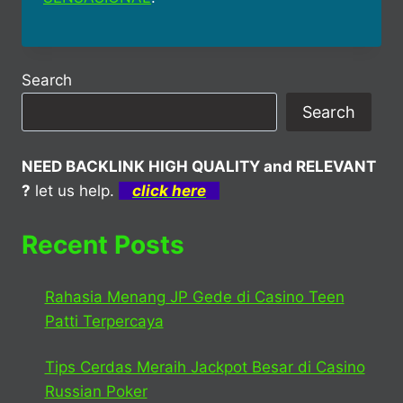
Search
Search
NEED BACKLINK HIGH QUALITY and RELEVANT
?
let us help.
click here
Recent Posts
Rahasia Menang JP Gede di Casino Teen
Patti Terpercaya
Tips Cerdas Meraih Jackpot Besar di Casino
Russian Poker