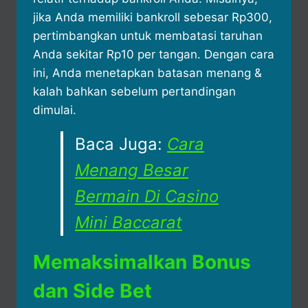
jika Anda memiliki bankroll sebesar Rp300,
pertimbangkan untuk membatasi taruhan
Anda sekitar Rp10 per tangan. Dengan cara
ini, Anda menetapkan batasan menang &
kalah bahkan sebelum pertandingan
dimulai.
Baca Juga:
Cara
Menang Besar
Bermain Di Casino
Mini Baccarat
Memaksimalkan Bonus
dan Side Bet