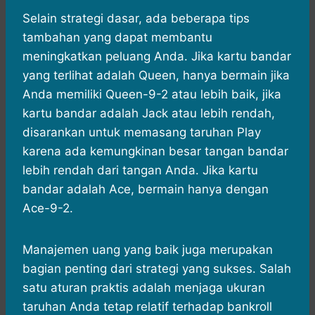
Selain strategi dasar, ada beberapa tips
tambahan yang dapat membantu
meningkatkan peluang Anda. Jika kartu bandar
yang terlihat adalah Queen, hanya bermain jika
Anda memiliki Queen-9-2 atau lebih baik, jika
kartu bandar adalah Jack atau lebih rendah,
disarankan untuk memasang taruhan Play
karena ada kemungkinan besar tangan bandar
lebih rendah dari tangan Anda. Jika kartu
bandar adalah Ace, bermain hanya dengan
Ace-9-2.
Manajemen uang yang baik juga merupakan
bagian penting dari strategi yang sukses. Salah
satu aturan praktis adalah menjaga ukuran
taruhan Anda tetap relatif terhadap bankroll