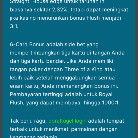
Straight. House edge untuk taruhan ini
biasanya sekitar 2,32%, tetapi dapat meningkat
jika kasino menurunkan bonus Flush menjadi
3:1.
6-Card Bonus adalah side bet yang
mempertimbangkan tiga kartu di tangan Anda
dan tiga kartu bandar. Jika Anda memiliki
tangan poker dengan Three of a Kind atau
lebih baik setelah menggabungkan semua
enam kartu, Anda memenangkan bonus ini.
Pembayaran tertinggi adalah untuk Royal
Flush, yang dapat membayar hingga 1000:1.
Tak perlu ragu,
obraltogel login
adalah tempat
terbaik untuk menikmati permainan dengan
keamanan terjamin.