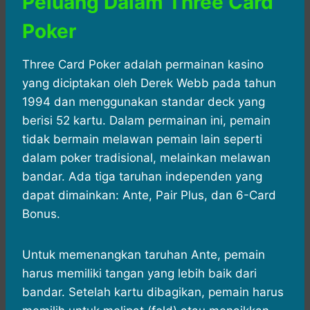
Peluang Dalam Three Card
Poker
Three Card Poker adalah permainan kasino
yang diciptakan oleh Derek Webb pada tahun
1994 dan menggunakan standar deck yang
berisi 52 kartu. Dalam permainan ini, pemain
tidak bermain melawan pemain lain seperti
dalam poker tradisional, melainkan melawan
bandar. Ada tiga taruhan independen yang
dapat dimainkan: Ante, Pair Plus, dan 6-Card
Bonus.
Untuk memenangkan taruhan Ante, pemain
harus memiliki tangan yang lebih baik dari
bandar. Setelah kartu dibagikan, pemain harus