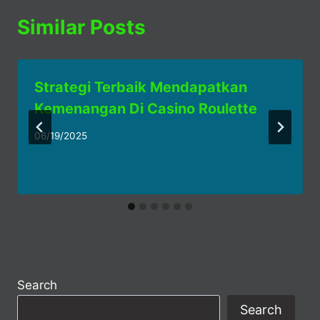
Similar Posts
Strategi Terbaik Mendapatkan
Kemenangan Di Casino Roulette
06/19/2025
Search
Search