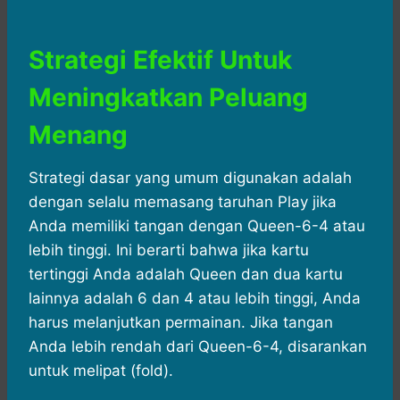
Strategi Efektif Untuk
Meningkatkan Peluang
Menang
Strategi dasar yang umum digunakan adalah
dengan selalu memasang taruhan Play jika
Anda memiliki tangan dengan Queen-6-4 atau
lebih tinggi. Ini berarti bahwa jika kartu
tertinggi Anda adalah Queen dan dua kartu
lainnya adalah 6 dan 4 atau lebih tinggi, Anda
harus melanjutkan permainan. Jika tangan
Anda lebih rendah dari Queen-6-4, disarankan
untuk melipat (fold).