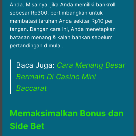
Anda. Misalnya, jika Anda memiliki bankroll
sebesar Rp300, pertimbangkan untuk
membatasi taruhan Anda sekitar Rp10 per
tangan. Dengan cara ini, Anda menetapkan
batasan menang & kalah bahkan sebelum
pertandingan dimulai.
Baca Juga:
Cara Menang Besar
Bermain Di Casino Mini
Baccarat
Memaksimalkan Bonus dan
Side Bet