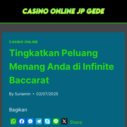
Skip
to
content
CASINO ONLINE
Tingkatkan Peluang
Menang Anda di Infinite
Baccarat
By
Suriamin
02/07/2025
Bagikan
W
F
M
T
S
L
X
Share