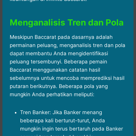
Menganalisis Tren dan Pola
Meskipun Baccarat pada dasarnya adalah
permainan peluang, menganalisis tren dan pola
dapat membantu Anda mengidentifikasi
peluang tersembunyi. Beberapa pemain
Baccarat menggunakan catatan hasil
sebelumnya untuk mencoba memprediksi hasil
putaran berikutnya. Beberapa pola yang
mungkin Anda perhatikan meliputi:
Tren Banker: Jika Banker menang
beberapa kali berturut-turut, Anda
mungkin ingin terus bertaruh pada Banker