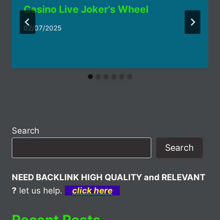
Casino Live Joker’s Wheel
02/07/2025
Search
Search
NEED BACKLINK HIGH QUALITY and RELEVANT
?
let us help.
click here