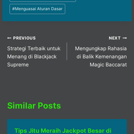
#
Menguasai Aturan Dasar
Post
PREVIOUS
NEXT
Strategi Terbaik untuk
Mengungkap Rahasia
navigation
Menang di Blackjack
di Balik Kemenangan
Supreme
Magic Baccarat
Similar Posts
Tips Jitu Meraih Jackpot Besar di