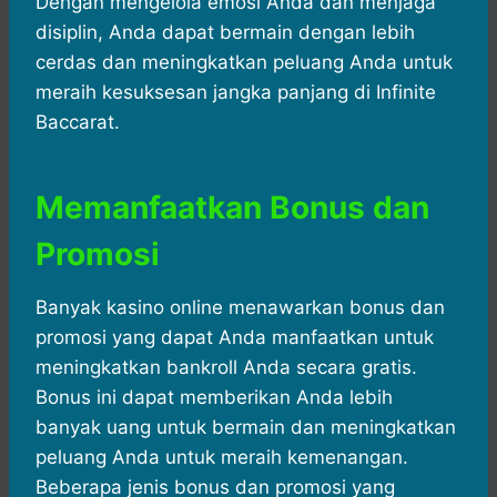
Dengan mengelola emosi Anda dan menjaga
disiplin, Anda dapat bermain dengan lebih
cerdas dan meningkatkan peluang Anda untuk
meraih kesuksesan jangka panjang di Infinite
Baccarat.
Memanfaatkan Bonus dan
Promosi
Banyak kasino online menawarkan bonus dan
promosi yang dapat Anda manfaatkan untuk
meningkatkan bankroll Anda secara gratis.
Bonus ini dapat memberikan Anda lebih
banyak uang untuk bermain dan meningkatkan
peluang Anda untuk meraih kemenangan.
Beberapa jenis bonus dan promosi yang