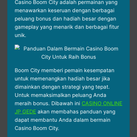
Casino Boom City adalah permainan yang
menawarkan keseruan dengan berbagai
peluang bonus dan hadiah besar dengan
gameplay yang menarik dan berbagai fitur
unik.
Boom City memberi pemain kesempatan
untuk memenangkan hadiah besar jika
dimainkan dengan strategi yang tepat.
Untuk memaksimalkan peluang Anda
meraih bonus. Dibawah ini
CASINO ONLINE
JP GEDE
akan membahas panduan yang
dapat membantu Anda dalam bermain
Casino Boom City.