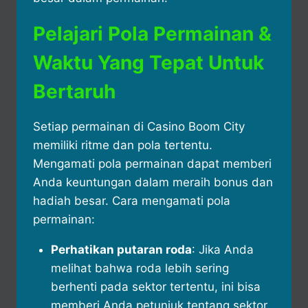
Pelajari Pola Permainan &
Waktu Yang Tepat Untuk
Bertaruh
Setiap permainan di Casino Boom City
memiliki ritme dan pola tertentu.
Mengamati pola permainan dapat memberi
Anda keuntungan dalam meraih bonus dan
hadiah besar. Cara mengamati pola
permainan:
Perhatikan putaran roda
: Jika Anda
melihat bahwa roda lebih sering
berhenti pada sektor tertentu, ini bisa
memberi Anda petunjuk tentang sektor