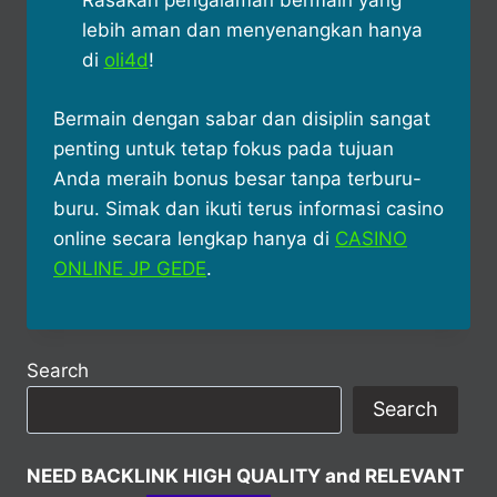
Rasakan pengalaman bermain yang
lebih aman dan menyenangkan hanya
di
oli4d
!
Bermain dengan sabar dan disiplin sangat
penting untuk tetap fokus pada tujuan
Anda meraih bonus besar tanpa terburu-
buru. Simak dan ikuti terus informasi casino
online secara lengkap hanya di
CASINO
ONLINE JP GEDE
.
Search
Search
NEED BACKLINK HIGH QUALITY and RELEVANT