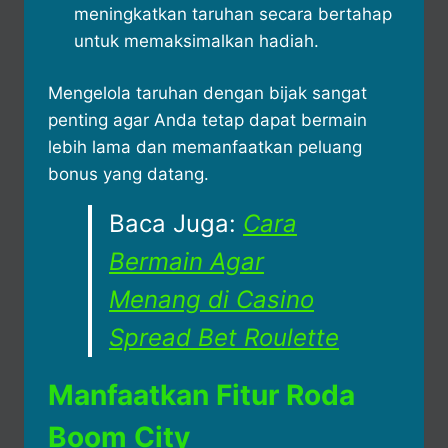
meningkatkan taruhan secara bertahap
untuk memaksimalkan hadiah.
Mengelola taruhan dengan bijak sangat
penting agar Anda tetap dapat bermain
lebih lama dan memanfaatkan peluang
bonus yang datang.
Baca Juga:
Cara
Bermain Agar
Menang di Casino
Spread Bet Roulette
Manfaatkan Fitur Roda
Boom City