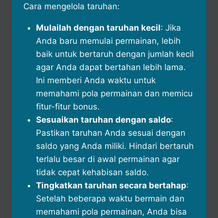
Cara mengelola taruhan:
Mulailah dengan taruhan kecil
: Jika
Anda baru memulai permainan, lebih
baik untuk bertaruh dengan jumlah kecil
agar Anda dapat bertahan lebih lama.
Ini memberi Anda waktu untuk
memahami pola permainan dan memicu
fitur-fitur bonus.
Sesuaikan taruhan dengan saldo
:
Pastikan taruhan Anda sesuai dengan
saldo yang Anda miliki. Hindari bertaruh
terlalu besar di awal permainan agar
tidak cepat kehabisan saldo.
Tingkatkan taruhan secara bertahap
:
Setelah beberapa waktu bermain dan
memahami pola permainan, Anda bisa