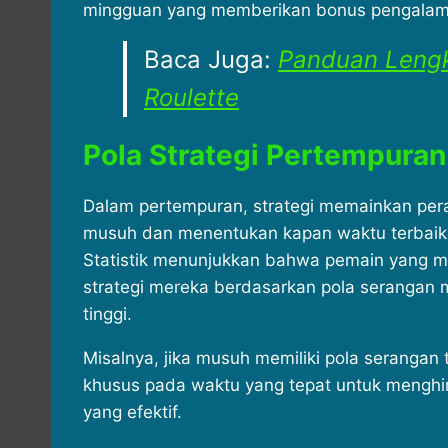
mingguan yang memberikan bonus pengala
Baca Juga:
Panduan Lengk
Roulette
Pola Strategi Pertempuran
Dalam pertempuran, strategi memainkan per
musuh dan menentukan kapan waktu terbaik
Statistik menunjukkan bahwa pemain yang m
strategi mereka berdasarkan pola serangan 
tinggi.
Misalnya, jika musuh memiliki pola serang
khusus pada waktu yang tepat untuk menghi
yang efektif.