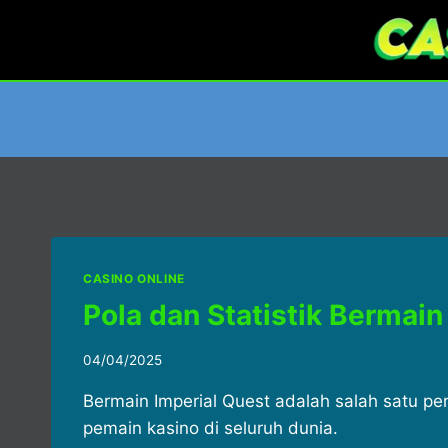
Skip
to
content
CASINO ONLINE
Pola dan Statistik Bermain
04/04/2025
Bermain Imperial Quest adalah salah satu pe
pemain kasino di seluruh dunia.