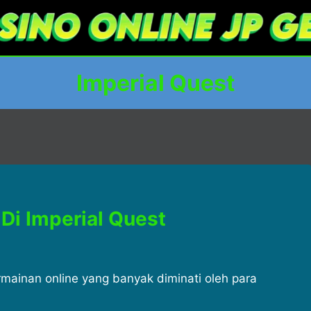
Imperial Quest
 Di Imperial Quest
rmainan online yang banyak diminati oleh para