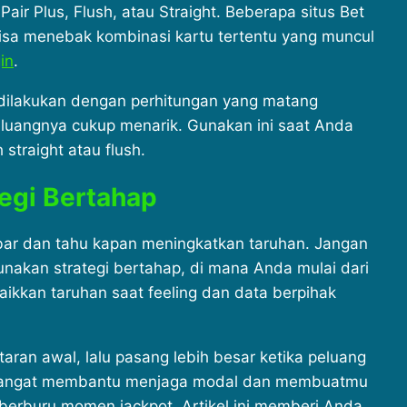
Pair Plus, Flush, atau Straight. Beberapa situs Bet
bisa menebak kombinasi kartu tertentu yang muncul
in
.
ika dilakukan dengan perhitungan yang matang
eluangnya cukup menarik. Gunakan ini saat Anda
straight atau flush.
egi Bertahap
bar dan tahu kapan meningkatkan taruhan. Jangan
unakan strategi bertahap, di mana Anda mulai dari
naikkan taruhan saat feeling dan data berpihak
aran awal, lalu pasang lebih besar ketika peluang
ni sangat membantu menjaga modal dan membuatmu
 berburu momen jackpot. Artikel ini memberi Anda