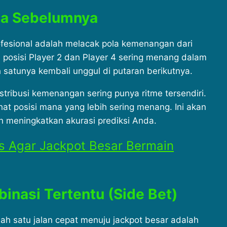
eja Sebelumnya
ofesional adalah melacak pola kemenangan dari
 posisi Player 2 dan Player 4 sering menang dalam
 satunya kembali unggul di putaran berikutnya.
istribusi kemenangan sering punya ritme tersendiri.
ihat posisi mana yang lebih sering menang. Ini akan
 meningkatkan akurasi prediksi Anda.
as Agar Jackpot Besar Bermain
nasi Tertentu (Side Bet)
ah satu jalan cepat menuju jackpot besar adalah