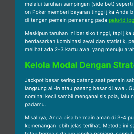
melalui taruhan sampingan (side bet) seperti 
on Poker memberi bayaran tinggi jika Anda 
di tangan pemain pemenang pada
palu4d log
Meskipun taruhan ini berisiko tinggi, tapi j
berdasarkan kombinasi awal dan statistik, p
melihat ada 2–3 kartu awal yang menuju arah 
Kelola Modal Dengan Strat
Jackpot besar sering datang saat pemain sa
langsung all-in atau pasang besar di awal. G
nominal kecil sambil menganalisis pola, lalu 
padamu.
Misalnya, Anda bisa bermain aman di 3-4 put
kemenangan lebih jelas terlihat. Metode i
tetap bermain dalam jangka panjang, sambil