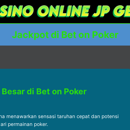
Jackpot di Bet on Poker
Besar di Bet on Poker
ena menawarkan sensasi taruhan cepat dan potensi
ari permainan poker.