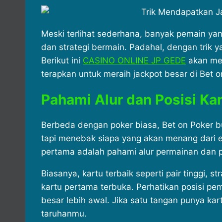
Meski terlihat sederhana, banyak pemain ya
dan strategi bermain. Padahal, dengan trik 
Berikut ini
CASINO ONLINE JP GEDE
akan mem
terapkan untuk meraih jackpot besar di Bet o
Pahami Alur dan Posisi Ka
Berbeda dengan poker biasa, Bet on Poker 
tapi menebak siapa yang akan menang dari e
pertama adalah pahami alur permainan dan pe
Biasanya, kartu terbaik seperti pair tinggi, st
kartu pertama terbuka. Perhatikan posisi p
besar lebih awal. Jika satu tangan punya kartu
taruhanmu.