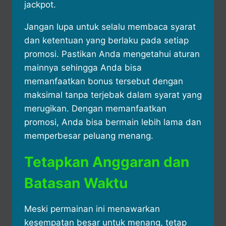
jackpot.
Jangan lupa untuk selalu membaca syarat
dan ketentuan yang berlaku pada setiap
promosi. Pastikan Anda mengetahui aturan
mainnya sehingga Anda bisa
memanfaatkan bonus tersebut dengan
maksimal tanpa terjebak dalam syarat yang
merugikan. Dengan memanfaatkan
promosi, Anda bisa bermain lebih lama dan
memperbesar peluang menang.
Tetapkan Anggaran dan
Batasan Waktu
Meski permainan ini menawarkan
kesempatan besar untuk menang, tetap