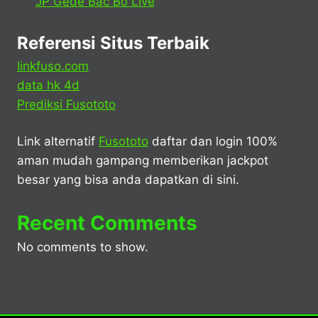
JP Gede Bac Bo Live
Referensi Situs Terbaik
linkfuso.com
data hk 4d
Prediksi Fusototo
Link alternatif
Fusototo
daftar dan login 100%
aman mudah gampang memberikan jackpot
besar yang bisa anda dapatkan di sini.
Recent Comments
No comments to show.