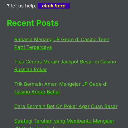
?
let us help.
click here
Recent Posts
Rahasia Menang JP Gede di Casino Teen
Patti Terpercaya
Tips Cerdas Meraih Jackpot Besar di Casino
Russian Poker
Trik Bermain Aman Mengejar JP Gede di
Casino Andar Bahar
Cara Bermain Bet On Poker Agar Cuan Besar
Strategi Taruhan yang Membantu Mengejar