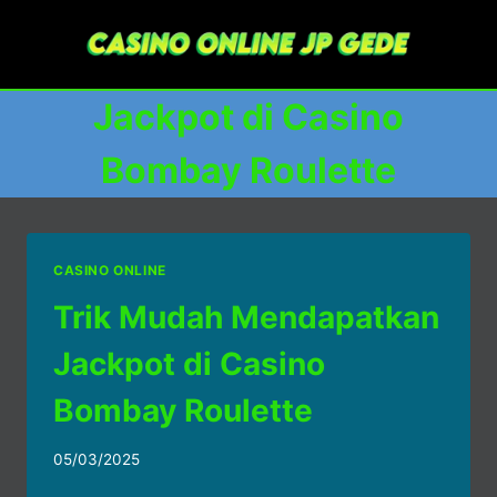
Skip
to
content
Jackpot di Casino
Bombay Roulette
CASINO ONLINE
Trik Mudah Mendapatkan
Jackpot di Casino
Bombay Roulette
05/03/2025