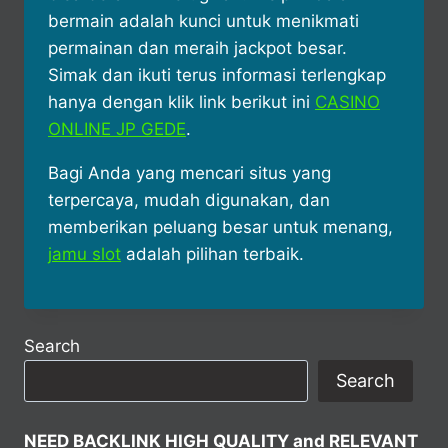
bermain adalah kunci untuk menikmati
permainan dan meraih jackpot besar.
Simak dan ikuti terus informasi terlengkap
hanya dengan klik link berikut ini
CASINO
ONLINE JP GEDE
.
Bagi Anda yang mencari situs yang
terpercaya, mudah digunakan, dan
memberikan peluang besar untuk menang,
jamu slot
adalah pilihan terbaik.
Search
Search
NEED BACKLINK HIGH QUALITY and RELEVANT