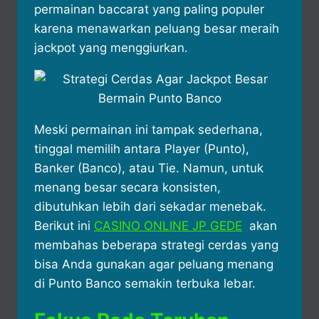
permainan baccarat yang paling populer
karena menawarkan peluang besar meraih
jackpot yang menggiurkan.
Meski permainan ini tampak sederhana,
tinggal memilih antara Player (Punto),
Banker (Banco), atau Tie. Namun, untuk
menang besar secara konsisten,
dibutuhkan lebih dari sekadar menebak.
Berikut ini
CASINO ONLINE JP GEDE
akan
membahas beberapa strategi cerdas yang
bisa Anda gunakan agar peluang menang
di Punto Banco semakin terbuka lebar.