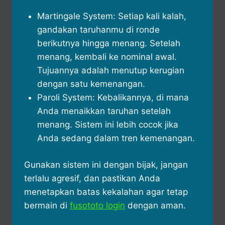
Martingale System: Setiap kali kalah,
gandakan taruhanmu di ronde
berikutnya hingga menang. Setelah
menang, kembali ke nominal awal.
Tujuannya adalah menutup kerugian
dengan satu kemenangan.
Paroli System: Kebalikannya, di mana
Anda menaikkan taruhan setelah
menang. Sistem ini lebih cocok jika
Anda sedang dalam tren kemenangan.
Gunakan sistem ini dengan bijak, jangan
terlalu agresif, dan pastikan Anda
menetapkan batas kekalahan agar tetap
bermain di
fusototo login
dengan aman.