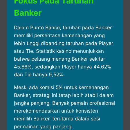
Fokus Pada Taruhan
Banker
Dalam Punto Banco, taruhan pada Banker
memiliki persentase kemenangan yang
lebih tinggi dibanding taruhan pada Player
atau Tie. Statistik kasino menunjukkan
bahwa peluang menang Banker sekitar
45,86%, sedangkan Player hanya 44,62%
dan Tie hanya 9,52%.
Meski ada komisi 5% untuk kemenangan
Banker, strategi ini tetap lebih stabil dalam
jangka panjang. Banyak pemain profesional
merekomendasikan untuk konsisten
memilih Banker, terutama dalam sesi
permainan yang panjang.