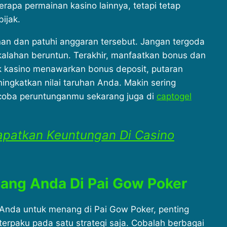
apa permainan kasino lainnya, tetapi tetap
ijak.
nan dan patuhi anggaran tersebut. Jangan tergoda
kalahan beruntun. Terakhir, manfaatkan bonus dan
k kasino menawarkan bonus deposit, putaran
ningkatkan nilai taruhan Anda. Makin sering
coba peruntunganmu sekarang juga di
captogel
dapatkan Keuntungan Di Casino
ang Anda Di Pai Gow Poker
nda untuk menang di Pai Gow Poker, penting
terpaku pada satu strategi saja. Cobalah berbagai