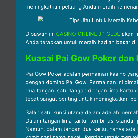
meningkatkan peluang Anda meraih kemena
Dibawah ini
CASINO ONLINE JP GEDE
akan m
Anda terapkan untuk meraih hadiah besar di
Kuasai Pai Gow Poker dan
Pai Gow Poker adalah permainan kasino yang
dengan domino Pai Gow. Permainan ini dimai
dua tangan: satu tangan dengan lima kartu d
tepat sangat penting untuk meningkatkan p
Salah satu kunci utama dalam adalah memahami
Dalam tangan lima kartu, kombinasi standar po
Namun, dalam tangan dua kartu, hanya ada ti
kombinasi sama sekali. Penting untuk meny