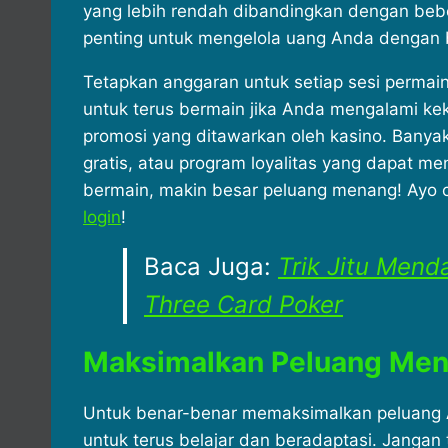
yang lebih rendah dibandingkan dengan beber
penting untuk mengelola uang Anda dengan b
Tetapkan anggaran untuk setiap sesi permai
untuk terus bermain jika Anda mengalami ke
promosi yang ditawarkan oleh kasino. Banya
gratis, atau program loyalitas yang dapat me
bermain, makin besar peluang menang! Ayo 
login
!
Baca Juga:
Trik Jitu Men
Three Card Poker
Maksimalkan Peluang Men
Untuk benar-benar memaksimalkan peluang A
untuk terus belajar dan beradaptasi. Jangan 