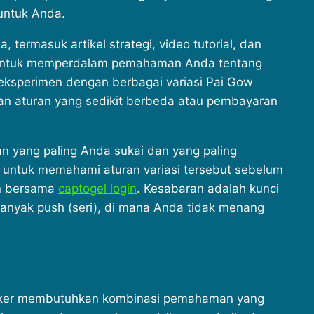
untuk Anda.
termasuk artikel strategi, video tutorial, dan
i untuk memperdalam pemahaman Anda tentang
ereksperimen dengan berbagai variasi Pai Gow
an aturan yang sedikit berbeda atau pembayaran
n yang paling Anda sukai dan yang paling
untuk memahami aturan variasi tersebut sebelum
n bersama
captogel login
. Kesabaran adalah kunci
 banyak push (seri), di mana Anda tidak menang
Poker membutuhkan kombinasi pemahaman yang