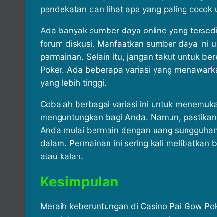
pendekatan dan lihat apa yang paling cocok 
Ada banyak sumber daya online yang tersedia, 
forum diskusi. Manfaatkan sumber daya in
permainan. Selain itu, jangan takut untuk b
Poker. Ada beberapa variasi yang menawark
yang lebih tinggi.
Cobalah berbagai variasi ini untuk menemuka
menguntungkan bagi Anda. Namun, pastikan 
Anda mulai bermain dengan uang sungguha
dalam. Permainan ini sering kali melibatkan
atau kalah.
Kesimpulan
​Meraih keberuntungan di Casino Pai Gow 