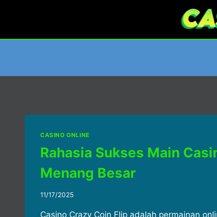
Skip
to
content
CASINO ONLINE
Rahasia Sukses Main Casin
Menang Besar
11/17/2025
Casino Crazy Coin Flip adalah permainan on