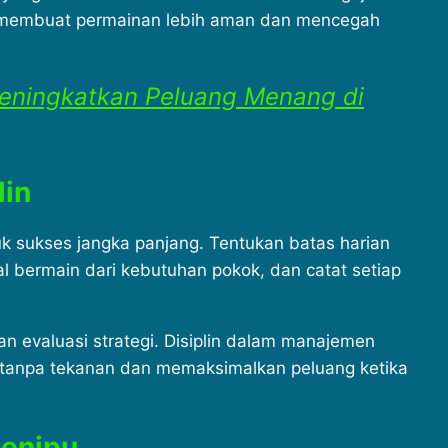
ur membuat permainan lebih aman dan mencegah
Meningkatkan Peluang Menang di
lin
k sukses jangka panjang. Tentukan batas harian
l bermain dari kebutuhan pokok, dan catat setiap
an evaluasi strategi. Disiplin dalam manajemen
tanpa tekanan dan memaksimalkan peluang ketika
Penipu