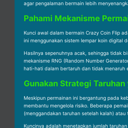
agar pengalaman bermain lebih menyenangka
Pahami Mekanisme Perma
Kunci awal dalam bermain Crazy Coin Flip a
ini menggunakan sistem lempar koin digital d
Hasilnya sepenuhnya acak, sehingga tidak b
mekanisme RNG (Random Number Generator)
hati-hati dalam bertaruh dan tidak menaruh 
Gunakan Strategi Taruhan
Meskipun permainan ini bergantung pada kebe
membantu mengelola risiko. Beberapa pemai
(menggandakan taruhan setelah kalah) atau 
Kuncinya adalah menetapkan jumlah taruhan y