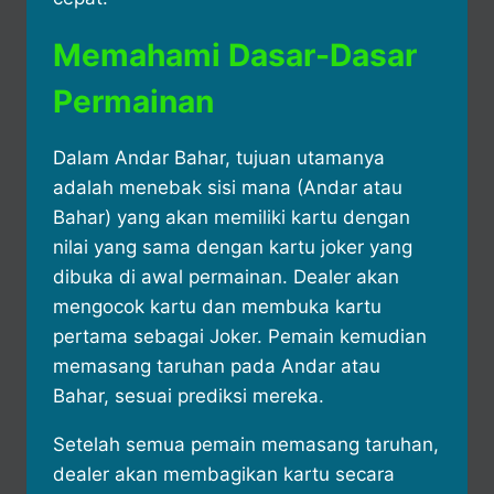
Memahami Dasar-Dasar
Permainan
Dalam Andar Bahar, tujuan utamanya
adalah menebak sisi mana (Andar atau
Bahar) yang akan memiliki kartu dengan
nilai yang sama dengan kartu joker yang
dibuka di awal permainan. Dealer akan
mengocok kartu dan membuka kartu
pertama sebagai Joker. Pemain kemudian
memasang taruhan pada Andar atau
Bahar, sesuai prediksi mereka.
Setelah semua pemain memasang taruhan,
dealer akan membagikan kartu secara