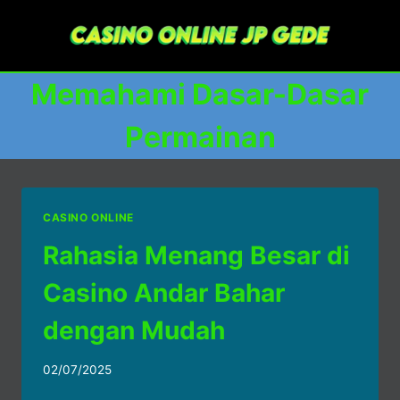
Skip
to
content
Memahami Dasar-Dasar
Permainan
CASINO ONLINE
Rahasia Menang Besar di
Casino Andar Bahar
dengan Mudah
02/07/2025