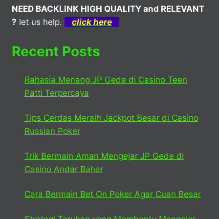
NEED BACKLINK HIGH QUALITY and RELEVANT
?
let us help.
click here
Recent Posts
Rahasia Menang JP Gede di Casino Teen
Patti Terpercaya
Tips Cerdas Meraih Jackpot Besar di Casino
Russian Poker
Trik Bermain Aman Mengejar JP Gede di
Casino Andar Bahar
Cara Bermain Bet On Poker Agar Cuan Besar