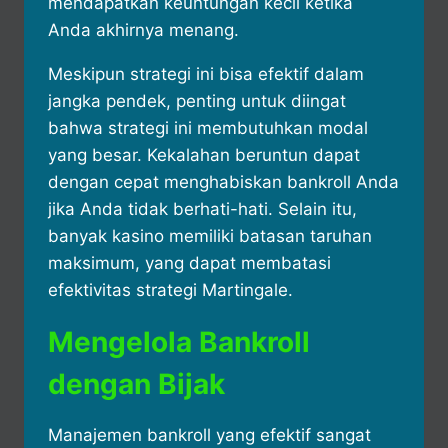
mendapatkan keuntungan kecil ketika
Anda akhirnya menang.
Meskipun strategi ini bisa efektif dalam
jangka pendek, penting untuk diingat
bahwa strategi ini membutuhkan modal
yang besar. Kekalahan beruntun dapat
dengan cepat menghabiskan bankroll Anda
jika Anda tidak berhati-hati. Selain itu,
banyak kasino memiliki batasan taruhan
maksimum, yang dapat membatasi
efektivitas strategi Martingale.
Mengelola Bankroll
dengan Bijak
​Manajemen bankroll yang efektif sangat