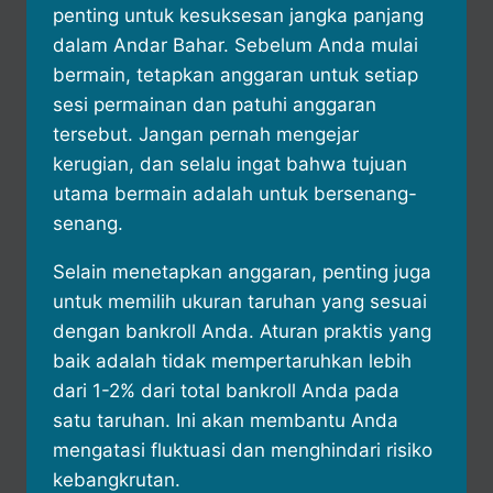
penting untuk kesuksesan jangka panjang
dalam Andar Bahar​. Sebelum Anda mulai
bermain, tetapkan anggaran untuk setiap
sesi permainan dan patuhi anggaran
tersebut. Jangan pernah mengejar
kerugian, dan selalu ingat bahwa tujuan
utama bermain adalah untuk bersenang-
senang.
Selain menetapkan anggaran, penting juga
untuk memilih ukuran taruhan yang sesuai
dengan bankroll Anda. Aturan praktis yang
baik adalah tidak mempertaruhkan lebih
dari 1-2% dari total bankroll Anda pada
satu taruhan. Ini akan membantu Anda
mengatasi fluktuasi dan menghindari risiko
kebangkrutan.