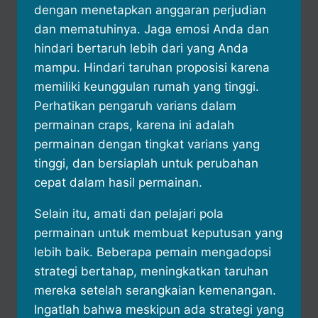
dengan menetapkan anggaran perjudian
dan mematuhinya. Jaga emosi Anda dan
hindari bertaruh lebih dari yang Anda
mampu. Hindari taruhan proposisi karena
memiliki keunggulan rumah yang tinggi.
Perhatikan pengaruh varians dalam
permainan craps, karena ini adalah
permainan dengan tingkat varians yang
tinggi, dan bersiaplah untuk perubahan
cepat dalam hasil permainan.
Selain itu, amati dan pelajari pola
permainan untuk membuat keputusan yang
lebih baik. Beberapa pemain mengadopsi
strategi bertahap, meningkatkan taruhan
mereka setelah serangkaian kemenangan.
Ingatlah bahwa meskipun ada strategi yang