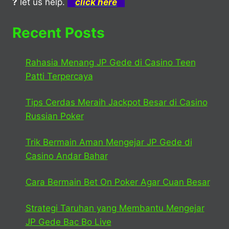
?
let us help.
click here
Recent Posts
Rahasia Menang JP Gede di Casino Teen
Patti Terpercaya
Tips Cerdas Meraih Jackpot Besar di Casino
Russian Poker
Trik Bermain Aman Mengejar JP Gede di
Casino Andar Bahar
Cara Bermain Bet On Poker Agar Cuan Besar
Strategi Taruhan yang Membantu Mengejar
JP Gede Bac Bo Live