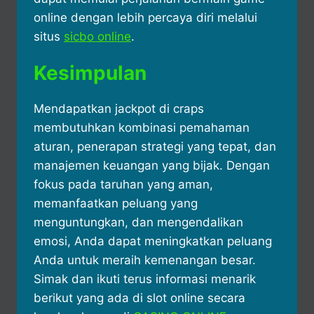
online dengan lebih percaya diri melalui
situs
sicbo online
.
Kesimpulan
​Mendapatkan jackpot di craps
membutuhkan kombinasi pemahaman
aturan, penerapan strategi yang tepat, dan
manajemen keuangan yang bijak.​ Dengan
fokus pada taruhan yang aman,
memanfaatkan peluang yang
menguntungkan, dan mengendalikan
emosi, Anda dapat meningkatkan peluang
Anda untuk meraih kemenangan besar.
Simak dan ikuti terus informasi menarik
berikut yang ada di slot online secara