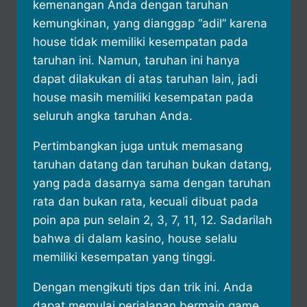
kemenangan Anda dengan taruhan
kemungkinan, yang dianggap “adil” karena
house tidak memiliki kesempatan pada
taruhan ini. Namun, taruhan ini hanya
dapat dilakukan di atas taruhan lain, jadi
house masih memiliki kesempatan pada
seluruh angka taruhan Anda.
Pertimbangkan juga untuk memasang
taruhan datang dan taruhan bukan datang,
yang pada dasarnya sama dengan taruhan
rata dan bukan rata, kecuali dibuat pada
poin apa pun selain 2, 3, 7, 11, 12. Sadarilah
bahwa di dalam kasino, house selalu
memiliki kesempatan yang tinggi.
Dengan mengikuti tips dan trik ini. Anda
dapat memulai perjalanan bermain game