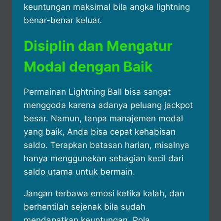
keuntungan maksimal bila angka lightning
benar-benar keluar.
Disiplin dan Mengatur
Modal dengan Baik
Permainan Lightning Ball bisa sangat
menggoda karena adanya peluang jackpot
besar. Namun, tanpa manajemen modal
yang baik, Anda bisa cepat kehabisan
saldo. Terapkan batasan harian, misalnya
hanya menggunakan sebagian kecil dari
saldo utama untuk bermain.
Jangan terbawa emosi ketika kalah, dan
berhentilah sejenak bila sudah
mendapatkan keuntungan. Pola