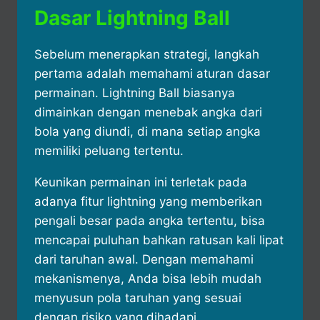
Dasar Lightning Ball
Sebelum menerapkan strategi, langkah
pertama adalah memahami aturan dasar
permainan. Lightning Ball biasanya
dimainkan dengan menebak angka dari
bola yang diundi, di mana setiap angka
memiliki peluang tertentu.
Keunikan permainan ini terletak pada
adanya fitur lightning yang memberikan
pengali besar pada angka tertentu, bisa
mencapai puluhan bahkan ratusan kali lipat
dari taruhan awal. Dengan memahami
mekanismenya, Anda bisa lebih mudah
menyusun pola taruhan yang sesuai
dengan risiko yang dihadapi.