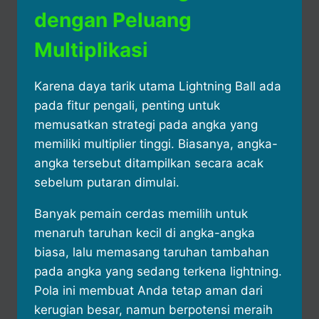
dengan Peluang
Multiplikasi
Karena daya tarik utama Lightning Ball ada
pada fitur pengali, penting untuk
memusatkan strategi pada angka yang
memiliki multiplier tinggi. Biasanya, angka-
angka tersebut ditampilkan secara acak
sebelum putaran dimulai.
Banyak pemain cerdas memilih untuk
menaruh taruhan kecil di angka-angka
biasa, lalu memasang taruhan tambahan
pada angka yang sedang terkena lightning.
Pola ini membuat Anda tetap aman dari
kerugian besar, namun berpotensi meraih