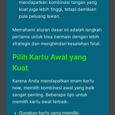
mendapatkan kombinasi tangan yang
kuat juga lebih tinggi, tetapi demikian
pula peluang lawan.
Memahami aturan dasar ini adalah langkah
pertama untuk bisa bermain dengan lebih
strategis dan menghindari kesalahan fatal.
Pilih Kartu Awal yang
Kuat
Karena Anda mendapatkan enam kartu
hole, memilih kombinasi awal yang baik
sangat penting. Beberapa tips untuk
memilih kartu awal terbaik:
Gunakan kartu yang memiliki