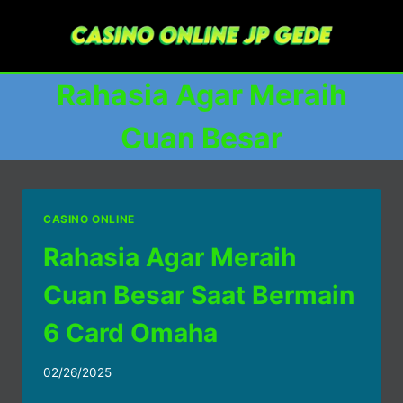
Skip
to
content
Rahasia Agar Meraih
Cuan Besar
CASINO ONLINE
Rahasia Agar Meraih
Cuan Besar Saat Bermain
6 Card Omaha
02/26/2025