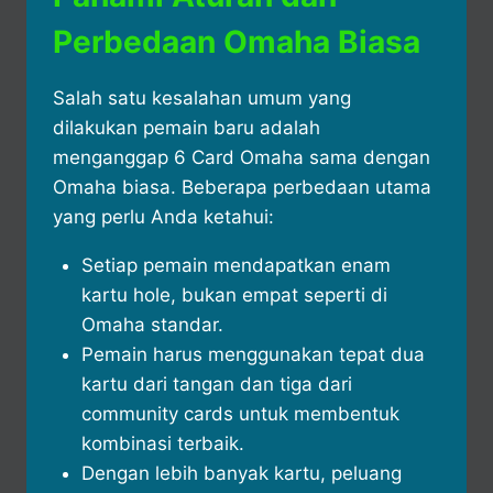
Perbedaan Omaha Biasa
Salah satu kesalahan umum yang
dilakukan pemain baru adalah
menganggap 6 Card Omaha sama dengan
Omaha biasa. Beberapa perbedaan utama
yang perlu Anda ketahui:
Setiap pemain mendapatkan enam
kartu hole, bukan empat seperti di
Omaha standar.
Pemain harus menggunakan tepat dua
kartu dari tangan dan tiga dari
community cards untuk membentuk
kombinasi terbaik.
Dengan lebih banyak kartu, peluang