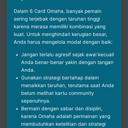
Dalam 6 Card Omaha, banyak pemain
sering terjebak dengan taruhan tinggi
karena merasa memiliki kombinasi yang
kuat. Untuk menghindari kerugian besar,
Anda harus mengelola modal dengan baik:
Jangan terlalu agresif sejak awal kecuali
Anda benar-benar yakin dengan tangan
Anda.
Gunakan strategi bertahap dalam
menaikkan taruhan, terutama saat Anda
belum melihat kartu community
sepenuhnya.
Bermain dengan sabar dan disiplin,
karena Omaha adalah permainan yang
membutuhkan ketelitian dan strategi